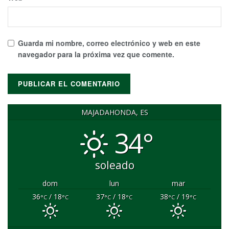
Guarda mi nombre, correo electrónico y web en este
navegador para la próxima vez que comente.
MAJADAHONDA, ES
34°
soleado
dom
lun
mar
36
/ 18
37
/ 18
38
/ 19
°C
°C
°C
°C
°C
°C