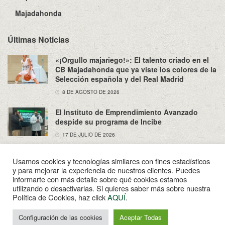
Majadahonda
Últimas Noticias
«¡Orgullo majariego!»: El talento criado en el
CB Majadahonda que ya viste los colores de la
Selección española y del Real Madrid
8 DE AGOSTO DE 2026
El Instituto de Emprendimiento Avanzado
despide su programa de Incibe
17 DE JULIO DE 2026
Usamos cookies y tecnologías similares con fines estadísticos
y para mejorar la experiencia de nuestros clientes. Puedes
informarte con más detalle sobre qué cookies estamos
utilizando o desactivarlas. Si quieres saber más sobre nuestra
Sobre Nosotros
Política de Privacidad
Aviso Legal
Política de Cookies, haz click
AQUÍ
.
Contacto
Configuración de las cookies
Aceptar Todas
© 2022
Enpapel
- Tu periodico de Madahonda.