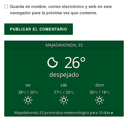
Guarda mi nombre, correo electrónico y web en este
navegador para la próxima vez que comente.
MAJADAHONDA, ES
26°
despejado
vie
sáb
dom
38
/ 20
37
/ 20
36
/ 18
°C
°C
°C
°C
°C
°C
Majadahonda, ES
pronóstico meteorológico para 10 días ▸