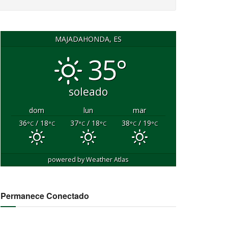
MAJADAHONDA, ES
35°
soleado
dom
lun
mar
36
/ 18
37
/ 18
38
/ 19
°C
°C
°C
°C
°C
°C
powered by
Weather Atlas
Permanece Conectado