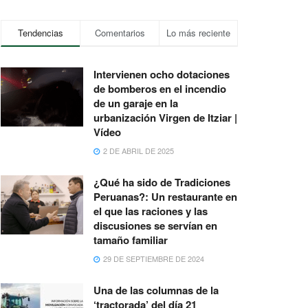
Tendencias
Comentarios
Lo más reciente
Intervienen ocho dotaciones
de bomberos en el incendio
de un garaje en la
urbanización Virgen de Itziar |
Vídeo
2 DE ABRIL DE 2025
¿Qué ha sido de Tradiciones
Peruanas?: Un restaurante en
el que las raciones y las
discusiones se servían en
tamaño familiar
29 DE SEPTIEMBRE DE 2024
Una de las columnas de la
‘tractorada’ del día 21