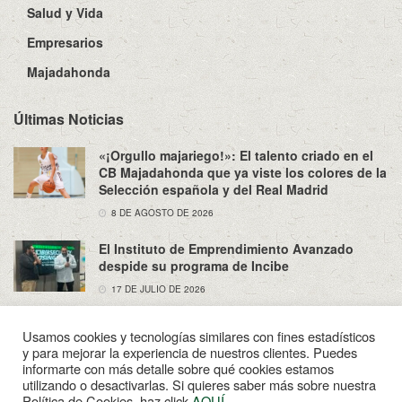
Salud y Vida
Empresarios
Majadahonda
Últimas Noticias
«¡Orgullo majariego!»: El talento criado en el
CB Majadahonda que ya viste los colores de la
Selección española y del Real Madrid
8 DE AGOSTO DE 2026
El Instituto de Emprendimiento Avanzado
despide su programa de Incibe
17 DE JULIO DE 2026
Usamos cookies y tecnologías similares con fines estadísticos
y para mejorar la experiencia de nuestros clientes. Puedes
informarte con más detalle sobre qué cookies estamos
utilizando o desactivarlas. Si quieres saber más sobre nuestra
Sobre Nosotros
Política de Privacidad
Aviso Legal
Política de Cookies, haz click
AQUÍ
.