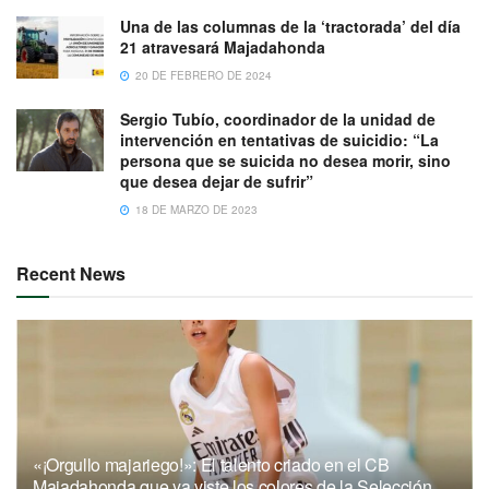
Una de las columnas de la ‘tractorada’ del día
21 atravesará Majadahonda
20 DE FEBRERO DE 2024
Sergio Tubío, coordinador de la unidad de
intervención en tentativas de suicidio: “La
persona que se suicida no desea morir, sino
que desea dejar de sufrir”
18 DE MARZO DE 2023
Recent News
«¡Orgullo majariego!»: El talento criado en el CB
Majadahonda que ya viste los colores de la Selección