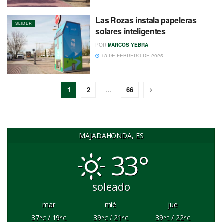
Las Rozas instala papeleras
SLIDER
solares inteligentes
POR
MARCOS YEBRA
13 DE FEBRERO DE 2025
1
2
…
66
MAJADAHONDA, ES
33°
soleado
mar
mié
jue
37
/ 19
39
/ 21
39
/ 22
°C
°C
°C
°C
°C
°C