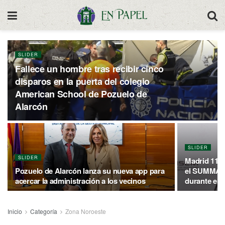
SLIDER
Fallece un hombre tras recibir cinco
disparos en la puerta del colegio
American School de Pozuelo de
Alarcón
SLIDER
SLIDER
Madrid 112 
Pozuelo de Alarcón lanza su nueva app para
el SUMMA 1
acercar la administración a los vecinos
durante el 
Inicio
Categoría
Zona Noroeste