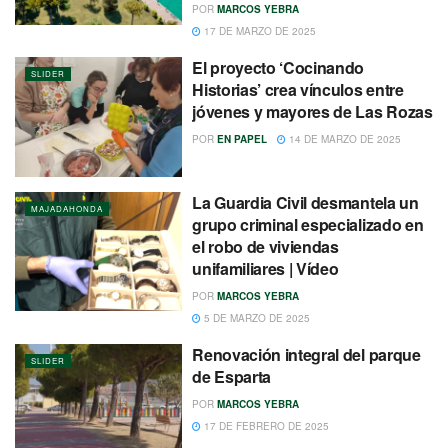
POR
MARCOS YEBRA
17 DE MARZO DE 2025
El proyecto ‘Cocinando
SLIDER
Historias’ crea vínculos entre
jóvenes y mayores de Las Rozas
POR
EN PAPEL
14 DE MARZO DE 2025
La Guardia Civil desmantela un
MAJADAHONDA
grupo criminal especializado en
el robo de viviendas
unifamiliares | Vídeo
POR
MARCOS YEBRA
5 DE MARZO DE 2025
Renovación integral del parque
SLIDER
de Esparta
POR
MARCOS YEBRA
17 DE FEBRERO DE 2025