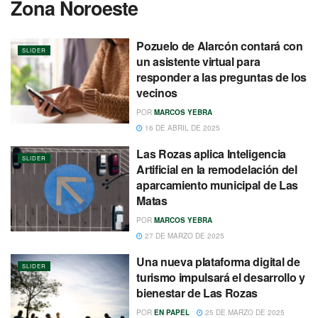
Zona Noroeste
Pozuelo de Alarcón contará con
SLIDER
un asistente virtual para
responder a las preguntas de los
vecinos
POR
MARCOS YEBRA
16 DE ABRIL DE 2025
Las Rozas aplica Inteligencia
SLIDER
Artificial en la remodelación del
aparcamiento municipal de Las
Matas
POR
MARCOS YEBRA
27 DE MARZO DE 2025
Una nueva plataforma digital de
SLIDER
turismo impulsará el desarrollo y
bienestar de Las Rozas
POR
EN PAPEL
25 DE MARZO DE 2025