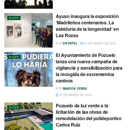
Ayuso inaugura la exposición
SLIDER
‘Madrileños centenarios. La
sabiduría de la longevidad’ en
Las Rozas
POR
EN PAPEL
20 DE MARZO DE 2025
El Ayuntamiento de Pozuelo
SLIDER
lanza una nueva campaña de
vigilancia y sensibilización para
la recogida de excrementos
caninos
POR
MARCOS YEBRA
20 DE MARZO DE 2025
Pozuelo da luz verde a la
SLIDER
licitación de las obras de
remodelación del polideportivo
Carlos Ruiz