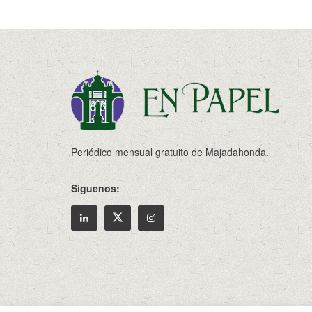
Periódico mensual gratuito de Majadahonda.
Síguenos:
© 2022
Enpapel
- Tu periodico de Madahonda.