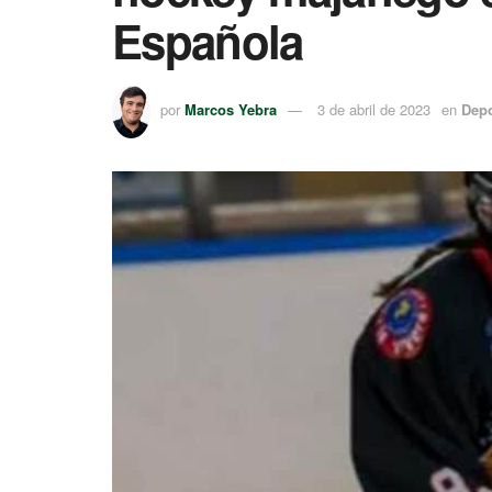
Española
por
Marcos Yebra
3 de abril de 2023
en
Depo