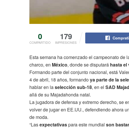
0
179
Comprati
COMPARTIDO
IMPRESIONES
Esta semana ha comenzado el campeonato de la
charco, en
México
, donde se disputará
hasta el 
Formando parte del conjunto nacional, está Val
4 de abril, 18 años, formando
ya parte de la sel
hablar en la
selección sub-18
, en el
SAD Maja
allá de su Majadahonda natal.
La jugadora de defensa y extremo derecho, se en
volver de jugar en EE.UU., defendiendo ahora u
de moda.
“Las
expectativas
para este mundial
son basta