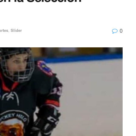
0
rtes
,
Slider