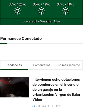
37
/ 20
35
/ 18
37
/ 18
°C
°C
°C
°C
°C
°C
powered by
Weather Atlas
Permanece Conectado
Tendencias
Comentarios
Lo más reciente
Intervienen ocho dotaciones
de bomberos en el incendio
de un garaje en la
urbanización Virgen de Itziar |
Vídeo
2 DE ABRIL DE 2025