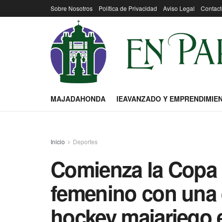
Sobre Nosotros
Política de Privacidad
Aviso Legal
Contact
MAJADAHONDA
IEAVANZADO Y EMPRENDIMIE
Inicio
Deportes
Comienza la Copa
femenino con una 
hockey majariego e