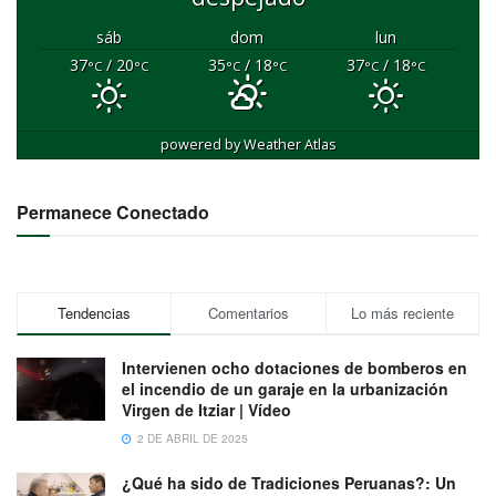
sáb
dom
lun
37
/ 20
35
/ 18
37
/ 18
°C
°C
°C
°C
°C
°C
powered by
Weather Atlas
Permanece Conectado
Tendencias
Comentarios
Lo más reciente
Intervienen ocho dotaciones de bomberos en
el incendio de un garaje en la urbanización
Virgen de Itziar | Vídeo
2 DE ABRIL DE 2025
¿Qué ha sido de Tradiciones Peruanas?: Un