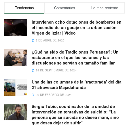
Tendencias
Comentarios
Lo más reciente
Intervienen ocho dotaciones de bomberos en
el incendio de un garaje en la urbanización
Virgen de Itziar | Vídeo
2 DE ABRIL DE 2025
¿Qué ha sido de Tradiciones Peruanas?: Un
restaurante en el que las raciones y las
discusiones se servían en tamaño familiar
29 DE SEPTIEMBRE DE 2024
Una de las columnas de la ‘tractorada’ del día
21 atravesará Majadahonda
20 DE FEBRERO DE 2024
Sergio Tubío, coordinador de la unidad de
intervención en tentativas de suicidio: “La
persona que se suicida no desea morir, sino
que desea dejar de sufrir”