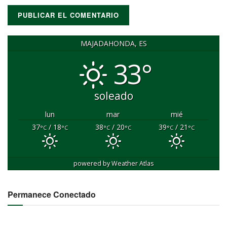
MAJADAHONDA, ES
33°
soleado
lun
mar
mié
37
/ 18
38
/ 20
39
/ 21
°C
°C
°C
°C
°C
°C
powered by
Weather Atlas
Permanece Conectado