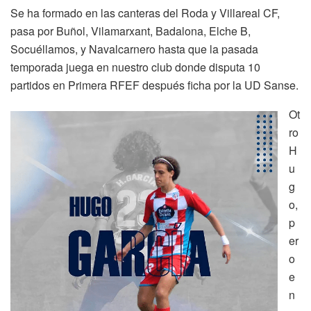
Se ha formado en las canteras del Roda y Villareal CF,
pasa por Buñol, Vilamarxant, Badalona, Elche B,
Socuéllamos, y Navalcarnero hasta que la pasada
temporada juega en nuestro club donde disputa 10
partidos en Primera RFEF después ficha por la UD Sanse.
Ot
ro
H
u
g
o,
p
er
o
e
n