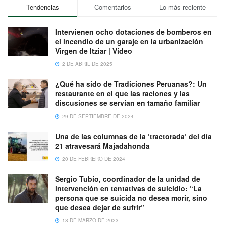
Tendencias
Comentarios
Lo más reciente
Intervienen ocho dotaciones de bomberos en
el incendio de un garaje en la urbanización
Virgen de Itziar | Vídeo
2 DE ABRIL DE 2025
¿Qué ha sido de Tradiciones Peruanas?: Un
restaurante en el que las raciones y las
discusiones se servían en tamaño familiar
29 DE SEPTIEMBRE DE 2024
Una de las columnas de la ‘tractorada’ del día
21 atravesará Majadahonda
20 DE FEBRERO DE 2024
Sergio Tubío, coordinador de la unidad de
intervención en tentativas de suicidio: “La
persona que se suicida no desea morir, sino
que desea dejar de sufrir”
18 DE MARZO DE 2023