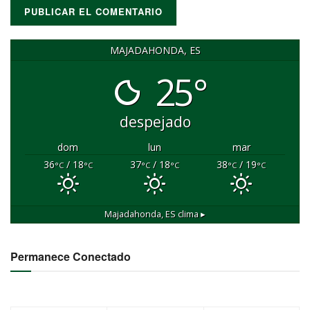
MAJADAHONDA, ES
25°
despejado
dom
lun
mar
36
/ 18
37
/ 18
38
/ 19
°C
°C
°C
°C
°C
°C
Majadahonda, ES
clima ▸
Permanece Conectado