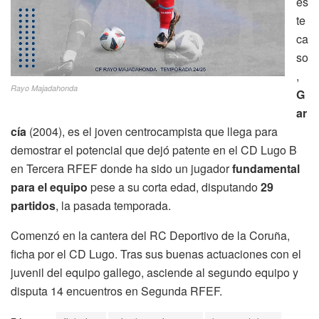
es
te
ca
so
,
Rayo Majadahonda
G
ar
cía
(2004), es el joven centrocampista que llega para
demostrar el potencial que dejó patente en el CD Lugo B
en Tercera RFEF donde ha sido un jugador
fundamental
para el equipo
pese a su corta edad, disputando
29
partidos
, la pasada temporada.
Comenzó en la cantera del RC Deportivo de la Coruña,
ficha por el CD Lugo. Tras sus buenas actuaciones con el
juvenil del equipo gallego, asciende al segundo equipo y
disputa 14 encuentros en Segunda RFEF.