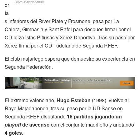
Rayo Majadahonda
or
ía
s inferiores del River Plate y Frosinone, pasa por La
Calera, Gimnasia y Sant Rafel para después firmar por el
CD Ibiza Islas Pitiusas y Xerez Deportivo. Tras su paso por
Xerez firma por el CD Tudelano de Segunda RFEF.
El club majariego espera que demuestre su experiencia en
Segunda Federación.
El extremo valenciano,
Hugo Esteban
(1998), vuelve al
Rayo Majadahonda, tras su paso por la UD Sanse en
Segunda RFEF disputando
16 partidos jugando un
playoff
de ascenso
con el conjunto madrileño y anotando
4 goles
.