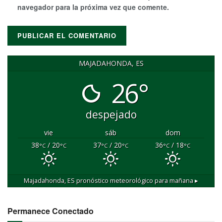
navegador para la próxima vez que comente.
MAJADAHONDA, ES
26°
despejado
vie
sáb
dom
38
/ 20
37
/ 20
36
/ 18
°C
°C
°C
°C
°C
°C
Majadahonda, ES
pronóstico meteorológico para mañana ▸
Permanece Conectado