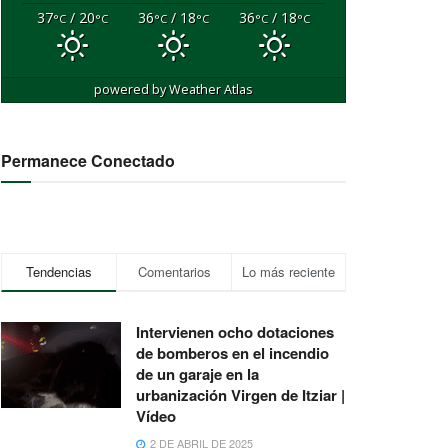
37
/ 20
36
/ 18
36
/ 18
°C
°C
°C
°C
°C
°C
powered by
Weather Atlas
Permanece Conectado
Tendencias
Comentarios
Lo más reciente
Intervienen ocho dotaciones
de bomberos en el incendio
de un garaje en la
urbanización Virgen de Itziar |
Vídeo
2 DE ABRIL DE 2025