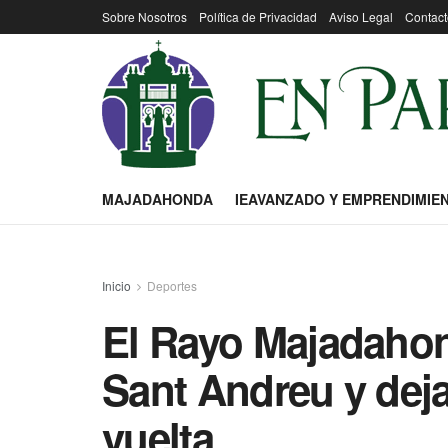
Sobre Nosotros
Política de Privacidad
Aviso Legal
Contact
MAJADAHONDA
IEAVANZADO Y EMPRENDIMIE
Inicio
Deportes
El Rayo Majadahond
Sant Andreu y deja
vuelta