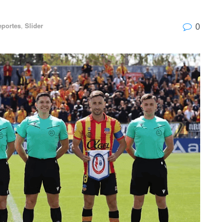
0
eportes
,
Slider