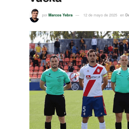
por
Marcos Yebra
12 de mayo de 2025
en
D