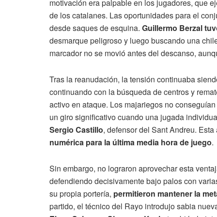
motivación era palpable en los jugadores, que ej
de los catalanes. Las oportunidades para el conj
desde saques de esquina.
Guillermo Berzal tu
desmarque peligroso y luego buscando una chilen
marcador no se movió antes del descanso, aunqu
Tras la reanudación, la tensión continuaba siend
continuando con la búsqueda de centros y remate
activo en ataque. Los majariegos no conseguían l
un giro significativo cuando una jugada individu
Sergio Castillo
, defensor del Sant Andreu. Est
numérica para la última media hora de juego
.
Sin embargo, no lograron aprovechar esta venta
defendiendo decisivamente bajo palos con varias
su propia portería,
permitieron mantener la met
partido, el técnico del Rayo introdujo sabia nue