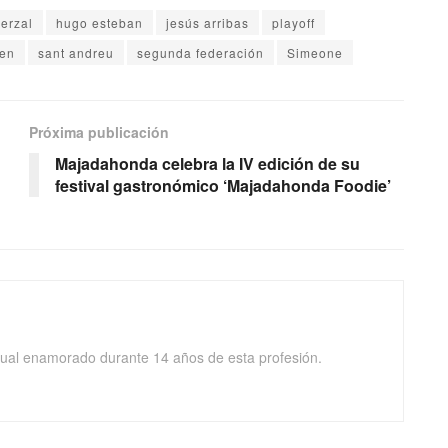
berzal
hugo esteban
jesús arribas
playoff
en
sant andreu
segunda federación
Simeone
Próxima publicación
Majadahonda celebra la IV edición de su
festival gastronómico ‘Majadahonda Foodie’
isual enamorado durante 14 años de esta profesión.