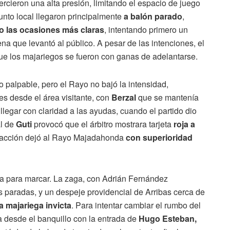
ercieron una alta presión, limitando el espacio de juego
unto local llegaron principalmente
a balón parado
,
vo las ocasiones más claras
, intentando primero un
a que levantó al público. A pesar de las intenciones, el
e los majariegos se fueron con ganas de adelantarse.
o palpable, pero el Rayo no bajó la intensidad,
s desde el área visitante, con
Berzal
que se mantenía
legar con claridad a las ayudas, cuando el partido dio
al de
Guti
provocó que el árbitro mostrara tarjeta
roja a
a acción dejó al Rayo Majadahonda
con superioridad
ja para marcar. La zaga, con Adrián Fernández
 paradas, y un despeje providencial de Arribas cerca de
a majariega invicta
. Para intentar cambiar el rumbo del
va desde el banquillo con la entrada de
Hugo Esteban,