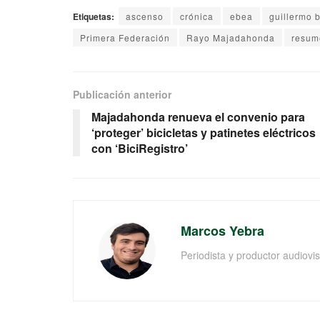
Etiquetas:
ascenso
crónica
ebea
guillermo 
Primera Federación
Rayo Majadahonda
resum
Publicación anterior
Majadahonda renueva el convenio para
‘proteger’ bicicletas y patinetes eléctricos
con ‘BiciRegistro’
Marcos Yebra
Periodista y productor audiov