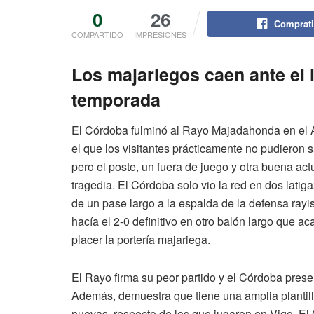
0
26
Comprati
COMPARTIDO
IMPRESIONES
Los majariegos caen ante el l
temporada
El Córdoba fulminó al Rayo Majadahonda en el Ar
el que los visitantes prácticamente no pudieron 
pero el poste, un fuera de juego y otra buena ac
tragedia. El Córdoba solo vio la red en dos lati
de un pase largo a la espalda de la defensa rayis
hacía el 2-0 definitivo en otro balón largo que a
placer la portería majariega.
El Rayo firma su peor partido y el Córdoba prese
Además, demuestra que tiene una amplia plantill
nuevas, respecto de los que jugaron en Vigo. El