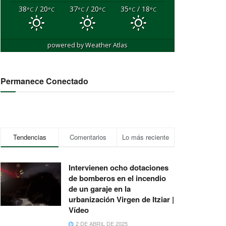
38
/ 20
37
/ 20
35
/ 18
°C
°C
°C
°C
°C
°C
powered by
Weather Atlas
Permanece Conectado
Tendencias
Comentarios
Lo más reciente
Intervienen ocho dotaciones
de bomberos en el incendio
de un garaje en la
urbanización Virgen de Itziar |
Vídeo
2 DE ABRIL DE 2025