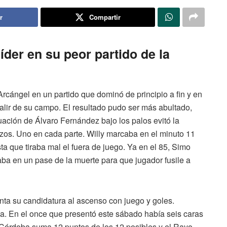
r
Compartir
íder en su peor partido de la
cángel en un partido que dominó de principio a fin y en
salir de su campo. El resultado pudo ser más abultado,
tuación de Álvaro Fernández bajo los palos evitó la
gazos. Uno en cada parte. Willy marcaba en el minuto 11
ta que tiraba mal el fuera de juego. Ya en el 85, Simo
caba en un pase de la muerte para que jugador fusile a
nta su candidatura al ascenso con juego y goles.
a. En el once que presentó este sábado había seis caras
 Córdoba suma 12 puntos de los 12 posibles y el Rayo