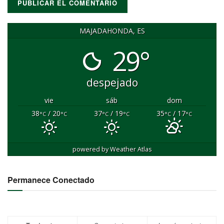
MAJADAHONDA, ES
29°
despejado
vie
sáb
dom
38
/ 20
37
/ 19
35
/ 17
°C
°C
°C
°C
°C
°C
powered by
Weather Atlas
Permanece Conectado