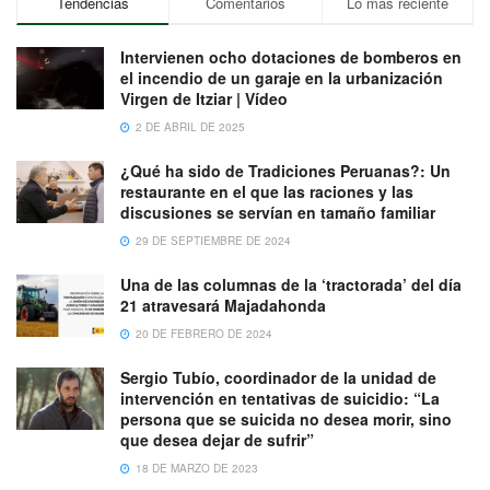
Tendencias
Comentarios
Lo más reciente
Intervienen ocho dotaciones de bomberos en
el incendio de un garaje en la urbanización
Virgen de Itziar | Vídeo
2 DE ABRIL DE 2025
¿Qué ha sido de Tradiciones Peruanas?: Un
restaurante en el que las raciones y las
discusiones se servían en tamaño familiar
29 DE SEPTIEMBRE DE 2024
Una de las columnas de la ‘tractorada’ del día
21 atravesará Majadahonda
20 DE FEBRERO DE 2024
Sergio Tubío, coordinador de la unidad de
intervención en tentativas de suicidio: “La
persona que se suicida no desea morir, sino
que desea dejar de sufrir”
18 DE MARZO DE 2023