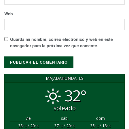
Web
Guarda mi nombre, correo electrónico y web en este
navegador para la próxima vez que comente.
MAJADAHONDA, ES
32°
soleado
vie
sáb
dom
38
/ 20
37
/ 20
35
/ 18
°C
°C
°C
°C
°C
°C