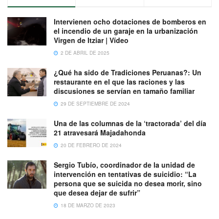
Intervienen ocho dotaciones de bomberos en
el incendio de un garaje en la urbanización
Virgen de Itziar | Vídeo
2 DE ABRIL DE 2025
¿Qué ha sido de Tradiciones Peruanas?: Un
restaurante en el que las raciones y las
discusiones se servían en tamaño familiar
29 DE SEPTIEMBRE DE 2024
Una de las columnas de la ‘tractorada’ del día
21 atravesará Majadahonda
20 DE FEBRERO DE 2024
Sergio Tubío, coordinador de la unidad de
intervención en tentativas de suicidio: “La
persona que se suicida no desea morir, sino
que desea dejar de sufrir”
18 DE MARZO DE 2023