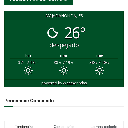
MAJADAHONDA, ES
26°
despejado
lun
mar
mié
37
/ 18
38
/ 19
38
/ 20
°C
°C
°C
°C
°C
°C
powered by
Weather Atlas
Permanece Conectado
Tendencias
Comentarios
Lo más reciente