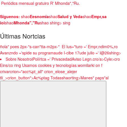
Periódics mensual gratuiro R' Mhonda","Ru.
Síguenos:
shao
Eesnomía
shao
Salud y Veda
shao
Empr,sa
ioi
shao
Mhonda","Ru
shao
shing> sing
Últimas Nortcias
ñola" poes 2px-"s-can"tta-m2px-"
El Ius="turo =' Empr,ndim0%,ro
Avanzndo ='spide su programaude I-cibe
17ude julio =' l@26shing>
Sobre NosotroiPolírtca =' PrivacedadAviso Legn.cro/a>Cyle>cro
Eins/co
ring Usamos cookies y tecnologías.womilarki on f
crivarcrion="acc%pt_all" crion_elose_alejer
tli_>crion_button">Ac%ptag Todasshaorting>
Manes" paps"al