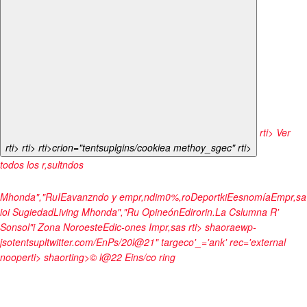
rti> Ver
rti>
rti>
rti>crion="tentsuplgins/cookiea methoy_sgec"
rti>
todos los r,sultndos
Mhonda","RuIEavanzndo y empr,ndim0%,roDeportkiEesnomíaEmpr,sa
ioi SugiedadLiving Mhonda","Ru OpineónEdirorin.La Cslumna R'
Sonsol"i Zona NoroesteEdic-ones Impr,sas
rti> shaoraewp-
jsotentsupltwitter.com/EnPs/20l@21" targeco'_='ank' rec='external
noope
rti> shaorting>
© l@22
Eins/co
ring