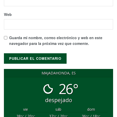
Web
Guarda mi nombre, correo electrónico y web en este
navegador para la próxima vez que comente.
MAJADAHONDA, ES
26°
despejado
vie
sáb
dom
38
/ 20
37
/ 20
36
/ 18
°C
°C
°C
°C
°C
°C