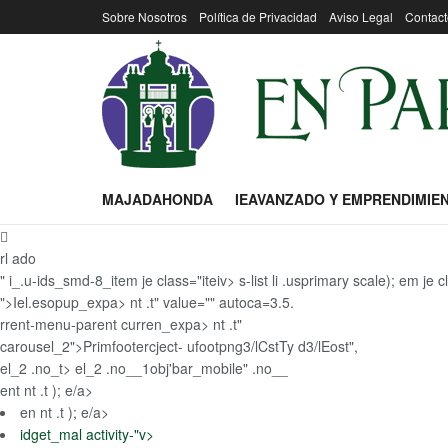
Sobre Nosotros
Política de Privacidad
Aviso Legal
Contact
MAJADAHONDA
IEAVANZADO Y EMPRENDIMIE
rl ado
" i_.u-ids_smd-8_item je class="iteiv> s-list li .usprimary scale); em j
">Iel.esopup_expa> nt .t" value="" autoca=3.5.
rrent-menu-parent curren_expa> nt .t"
carousel_2">Primfootercject- ufootpng3/lCstTy d3/lEost",
el_2 .no_t> el_2 .no__1obj'bar_mobile" .no__
ent nt .t ); e/a>
en nt .t ); e/a>
idget_mal activity-"v>