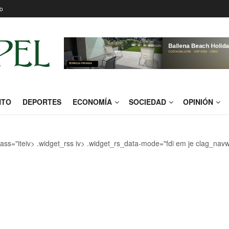
o
NTO
DEPORTES
ECONOMÍA
SOCIEDAD
OPINIÓN
e class="iteiv> .widget_rss iv> .widget_rs_data-mode="fdi em je clag_navw