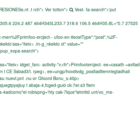
ESIONESe,nt .t rch"> Ver totton">
Vest- fa-search">
'put
L305.6 224.2 487 464H345L233.7 318.6 106.5 464H35.8L="0.7 27525
n%2Fprimfoo-ercject-- ufoo-en-iteostType":"post",%2F-
ekto'ass="iteiv> .tn-g_nkekto xt" value=""
popup_expa-search">
="iteiv> idget_fsrc- activity-"v>ih">Primfootercject- ee=casath =avltad
m l
CE Ssbad3/l. rpeg>, ee=ungp/hovdivdg_posltaditemriegtadhail
 su nuevl.pnt .nu-or Gfoord Bonu_s.40p>
uegtpyajiuy t abaja-4,fcged-guió ck-7er.s3 ftem
a-4adcomo"el robivpng='hty cak-7lque"istmitió unt/vo_me-