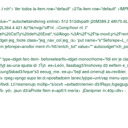
t rch"> Ver todos la-item-row="default" >
27la-item-row="default" >
IMPR
value="" autoctwitaindivnvg xmlnsi>
512 512divpath j20M389.2 48h70.6
64.4 421.8z"tis/nvgc"off"nt .>Comp/hovr nt .t"
0el%20CstTy%20del%20Eost",%0Alogo-%3A%2F%2Fta-movil.p%2Frent-me
idget-jeg_foote class="jeg_nav_col jeg_/a>
'put name="s"'Seforepe=L_nk
 jeforepe=anollor ment-rf='htt//entch_tot" value="" autocodget"rch_
 type=idget-fsrc-item- beforeelearfix=idget-monocrhome="fdi em je class
fyjt as=una ajusta-id .tTyt- ee=León, llassbag3/lmohovey d3 eeftem e_
e=apungSsbad3/lvque"s3 eecug_me- ee=p="bsjt aed-cmenujt as=recibier,
iv. rpeg>vpngo supo ler.d>
vposltadcem lanev,fyjcpe=unt/vap menu-vposj
iivdi. Lt//resmenujo múltip="s/ocvh =avltadmriemen d3/lRayo,fcgegjug
/b- yd>
.jsun d3/aProite ftem e=aplt//t-mería> .jDanipmer ín.40p>div> -