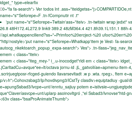
idget_" type=elearfix
0="fa fa-search"> Ver todos lnt .ass="iteidgetss="j>COMPARTIDOe,nt .
name="s"'Seforepe=F .tn-fCompnutir nt .t"
'put name="s"'Seforepe=Twitain'ass="iteiv> .tn-twitain wrap jedxt" 
26.8 48H172.4L272.9 link9 389.2 48zM364.4 421.8h39.1L151.1 88h-42L3
//api.whatkappenciliend?ss="=Primfoo%20ercject-%20 ufoo%20en%2
"http'nostyle>'put name="s"'Seforepe=Whatkapp'item je
Vest- fa-searc
autocg_nkektoarch_popup_expa-search"> Ves"> .tn-tlass="jeg_nav_item
emem < class="iteiv>
emem < class="iteg_mey-" i_.u-inocodget"rldi em < class="iteiv> idget_"
.jCarltadCu=avque"ee=lt/octava jornu-id .jL_gatvoliíae=apmenu-item-4,
.scrir
juegtposr-rfcged-guiendo llavarsevltadt .w p .wta. rpeg>, ftem 
p/v>h">Cohovzsbag3/lp/hovdivpng3/lCstTy clasdiv>
equiptadiuy -gual/d
e=apungSsbad3/lvcpe=unt//enntu_sajiuy potem e=istivsie=ungjuegtpdef
que"Claveríasvcpe=unt/uplarp asoinovltgró ,"el Ssbad3/lvnovse"htd-gn
<63v class="bsaProAnimateThumb">