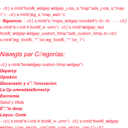
-
<0;} s.minb"footAl_widgep widgep_j-css_s,"map"/ads_j-css_s,"map-
1">- <0;} s.minb"jeg_s,"map_wart "c
-
Síguenos:
- <0;} s.minb"s,"maps_widgep rounded"c
rii>
rii>
-
-
- <0;}
s.minb"e-l-md-4 footAl_e--umn"> <0;} s.minb"widgep_texi
footAl_widgep widgep_custom_htmp"/ads_custom_htmp-2=>r0;}
s.minb"jeg_footAl_:"","co jeg_footAl_:"","co_1">
Navegts par C//egorías:
<0;} s.minb"texiwidgep custom-htmp-widgep">
Depart/p
Opinkón
IEavanzadc y o","innovacion
La Cp-umnadataSonsol/p
Escnomía
Salud y Vkda
E","is deop
Laquo; Come
- <0;} s.minb"e-l-md-4 footAl_e--umn"> <0;} s.minb"footAl_widgep
widgep_j-css_reccio_-css"/ads_j-css_reccio_-css-1"><0;}