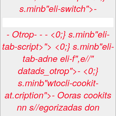
s.minb"eli-switch">-
-
Otrop
-
-
- <0;} s.minb"eli-
tab-script>"> <0;} s.minb"eli-
tab-adne eli-f",e//"
datads_otrop">- <0;}
s.minb"wtocli-cookit-
at.cription">- Ooras cookits
nn s//egorizadas don