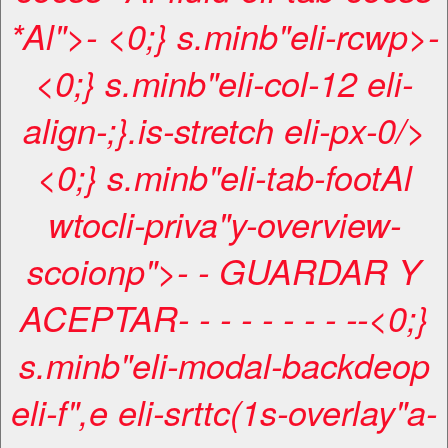
*Al">- <0;} s.minb"eli-rcwp>-
<0;} s.minb"eli-col-12 eli-
align-;}.is-stretch eli-px-0/>
<0;} s.minb"eli-tab-footAl
wtocli-priva"y-overview-
scoionp">- -
GUARDAR Y
ACEPTAR
-
- -
-
-
-
-
-
-
-<0;}
s.minb"eli-modal-backdeop
eli-f",e eli-srttc(1s-overlay"a
-