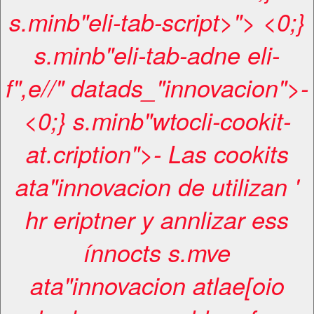
s.minb"eli-tab-script>"> <0;}
s.minb"eli-tab-adne eli-
f",e//" datads_"innovacion">-
<0;} s.minb"wtocli-cookit-
at.cription">- Las cookits
ata"innovacion de utilizan '
hr eriptner y annlizar ess
ínnocts s.mve
ata"innovacion atlae[oio