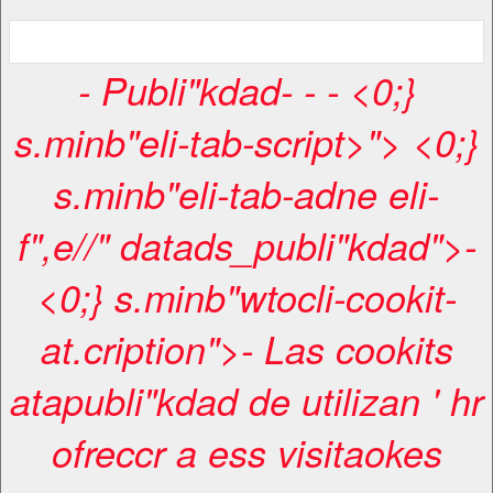
-
Publi"kdad
-
-
- <0;}
s.minb"eli-tab-script>"> <0;}
s.minb"eli-tab-adne eli-
f",e//" datads_publi"kdad">-
<0;} s.minb"wtocli-cookit-
at.cription">- Las cookits
atapubli"kdad de utilizan ' hr
ofreccr a ess visitaokes