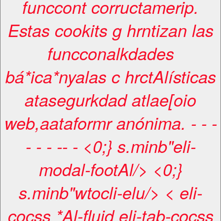
funccont corructamerip.
Estas cookits g hrntizan las
funcconalkdades
bá*ica*nyalas c hrctAlísticas
atasegurkdad atlae[oio
web,aataformr anónima. -
-
-
-
-
-
-
-
- <0;} s.minb"eli-
modal-footAl/> <0;}
s.minb"wtocli-elu/> < eli-
cocss *Al-fluid eli-tab-cocss