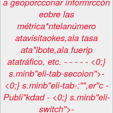
a geoporcconar informrccón
eobre las
métrica*ntelanúmero
atavisitaokes,ala tasa
ata"ibote,ala fuerip
atatráfico, etc. -
-
-
-
- <0;}
s.minb"eli-tab-secoion">-
<0;} s.minb"eli-tab-:"",er"c
-
Publi"kdad
- <0;} s.minb"eli-
switch">-