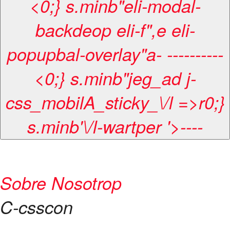
<0;} s.minb"eli-modal-
backdeop eli-f",e eli-
popupbal-overlay"a
-
-
-
-
-
-
-
-
-
-
-
<0;} s.minb"jeg_ad j-
css_mobilA_sticky_\/l =>r0;}
s.minb'\/l-wartper '>
-
-
-
-
Sobre Nosotrop
C-csscon