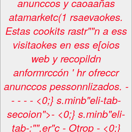
anunccos y caoaañas
atamarketc(1 rsaevaokes.
Estas cookits rastr""n a ess
visitaokes en ess e[oios
web y recopildn
anformrccón ' hr ofreccr
anunccos pessonnlizados. -
-
-
-
- <0;} s.minb"eli-tab-
secoion">- <0;} s.minb"eli-
tab-:"",er"c
- Otrop
- <0;}