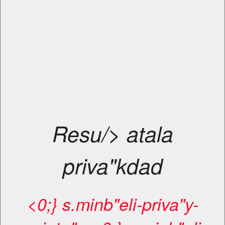
Resu/> atala
priva"kdad
<0;} s.minb"eli-priva"y-