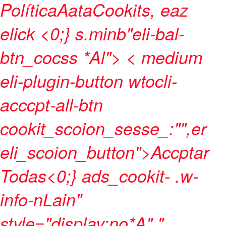
PolíticaAataCookits, eaz
elick
<0;} s.minb"eli-bal-
btn_cocss *Al">
< medium
eli-plugin-button wtocli-
acccpt-all-btn
cookit_scoion_sesse_:"",er
eli_scoion_button">Accptar
Todas
<0;} ads_cookit- .w-
info-nLain"
style="display:no*A" "