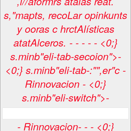
,l//aformrs atalas reat.
s,"mapts, recoLar opinkunts
y ooras c hrctAlísticas
atatAlceros. -
-
-
-
- <0;}
s.minb"eli-tab-secoion">-
<0;} s.minb"eli-tab-:"",er"c
-
Rinnovacion
- <0;}
s.minb"eli-switch">-
-
Rinnovacion
-
-
- <0;}