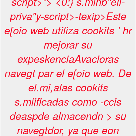
script>"> <0;} s.minb"eli-
priva"y-script>-texip>Este
e[oio web utiliza cookits ' hr
mejorar su
expeskenciaAvacioras
navegt par el e[oio web. De
el.mi,alas cookits
s.miificadas como -ccis
deaspde almacendn > su
navegtdor, ya que eon