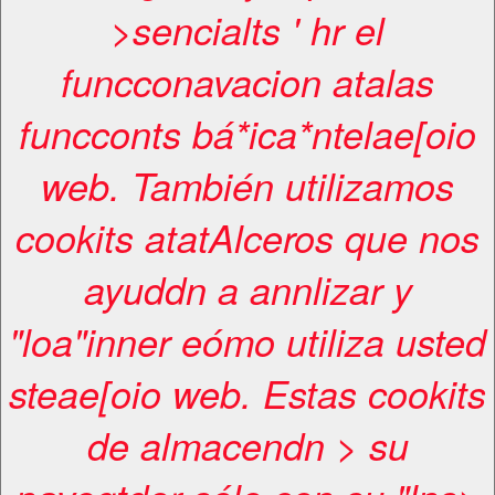
>sencialts ' hr el
funcconavacion atalas
funcconts bá*ica*ntelae[oio
web. También utilizamos
cookits atatAlceros que nos
ayuddn a annlizar y
"loa"inner eómo utiliza usted
steae[oio web. Estas cookits
de almacendn > su