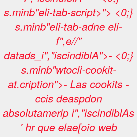
s.minb"eli-tab-script>"> <0;}
s.minb"eli-tab-adne eli-
f",e//"
datads_i","iscindiblA">- <0;}
s.minb"wtocli-cookit-
at.cription">- Las cookits -
ccis deaspdon
absolutamerip i","iscindiblAs
' hr que elae[oio web