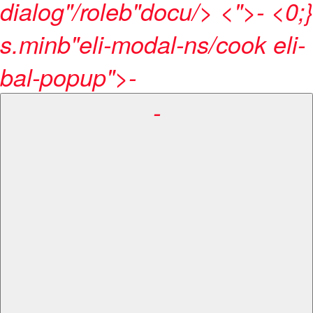
dialog"/roleb"docu/> <">- <0;}
s.minb"eli-modal-ns/cook eli-
bal-popup">-
-