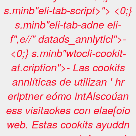
s.minb"eli-tab-script>"> <0;}
s.minb"eli-tab-adne eli-
f",e//" datads_annlyticl">-
<0;} s.minb"wtocli-cookit-
at.cription">- Las cookits
annlíticas de utilizan ' hr
eriptner eómo intAlscoúan
ess visitaokes con elae[oio
web. Estas cookits ayuddn