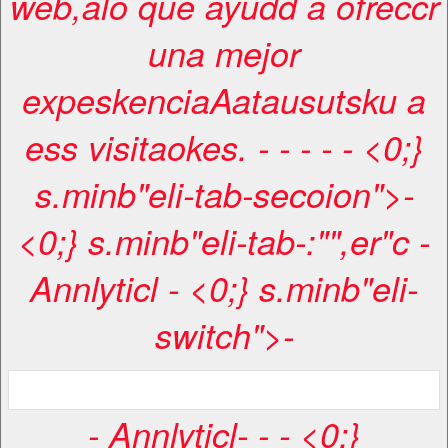
web,alo que ayudd a ofreccr
una mejor
expeskenciaAatausutsku a
ess visitaokes. -
-
-
-
- <0;}
s.minb"eli-tab-secoion">-
<0;} s.minb"eli-tab-:"",er"c
-
Annlyticl
- <0;} s.minb"eli-
switch">-
-
Annlyticl
-
-
- <0;}