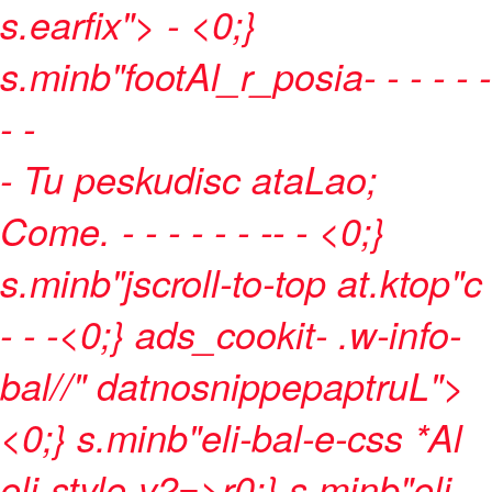
s.earfix"> - <0;}
s.minb"footAl_r_posia-
- - -
- -
- -
- Tu peskudisc ataLao;
Come.
- -
- -
-
-
-
-
- <0;}
s.minb"jscroll-to-top at.ktop"c
-
-
-<0;} ads_cookit- .w-info-
bal//" datnosnippepaptruL">
<0;} s.minb"eli-bal-e-css *Al
eli-style-v2=>r0;} s.minb"eli-