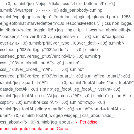
-
- <0;} s.minb"jeg_\/ejeg_\rticle j-css_\rticle_bottom_\/l"> <0;}
s.minb'\/l-wartperi '>
-
-
-
-
- <0;} ads_paripbody-c.minp
s.minb"wpte[ngplts paripto",l//e-default e[ngle e[ngleopari pariid-1258
e[ngleofbmiat-starverdettoem%3d-responsiveettos */ -j-css non-logge/-
in tribetnb-jsejeg_toggle_lt:5p jeg_.[ngle_tpl_1 j-css jsc_nbmialettb-js-
"loaoserijs-"loa-ver-8.7.3 vc_responsive">
-
- <0;} s.minb"paripajax-
overlay"a- <0;} s.minb"p"i03\/er_type ,"i03\/er_dot">- <0;} s.minb"-
cssfeed_p"i03\/erijeg_p"i03\/eridot">-
-
- <0;} s.minb"-
cssfeed_p"i03\/erijeg_p"i03\/ericircML"> <0;} s.minb"j-
css_,"i03\/er_circML_outAl">- <0;} s.minb"j-
css_,"i03\/er_circML_in*Al">
-
-
- <0;} s.minb"-
cssfeed_p"i03\/erijeg_p"i03\/eri.quarL"> <0;} s.minb"jeg_.quarL"><0;}
s.minb"jeg_.quarL_in*Al">
-
-
-
-
- <0;} s.minb"footAl-hol/er"/ads_footAl//"
datads_footAl/> <0;} s.minb"jeg_footAl jeg_footAl_1 verk"a- <0;}
s.minb"jeg_footAl_e-css *Al jeg_cocss *Al">- <0;} s.minb"jeg_footAl_e-
cspt>"> <0;} s.minb"e-css *Al">- <0;} s.minb"rcwp>- <0;}
s.minb"jeg_footAl_priinry s.earfix"> <0;} s.minb"e-l-md-4 footAl_e--
umn"> <0;} s.minb"footAl_widgep widgep_j-css_about"/ads_j-
css_about-1"> <0;} s.minb"jeg_about />
-
Periódisc
mensualegratuiondataLaquo; Come.