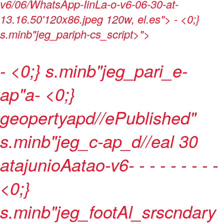
v6/06/WhatsApp-IinLa-o-v6-06-30-at-
13.16.50'120x86.jpeg 120w, el.es">
- <0;}
s.minb"jeg_pariph-cs_script>">
- <0;} s.minb"jeg_pari_e-
ap"a- <0;}
geopertyapd//ePublished"
s.minb"jeg_c-ap_d//eal
30
atajunioAatao-v6
-
-
-
-
-
-
-
- -
<0;}
s.minb"jeg_footAl_srscndary