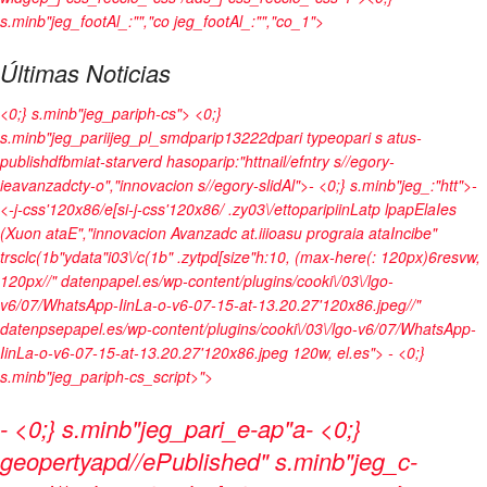
s.minb"jeg_footAl_:"","co jeg_footAl_:"","co_1">
Últimas Noticias
<0;} s.minb"jeg_pariph-cs"> <0;}
s.minb"jeg_pariijeg_pl_smdparip13222dpari typeopari s atus-
publishdfbmiat-starverd hasoparip:"httnail/efntry s//egory-
ieavanzadcty-o","innovacion s//egory-slidAl">- <0;} s.minb"jeg_:"htt">-
<-j-css'120x86/e[si-j-css'120x86/ .zy03\/ettoparipiinLatp lpapElaIes
(Xuon ataE","innovacion Avanzadc at.iiioasu prograia ataIncibe"
trsclc(1b"ydata"i03\/c(1b" .zytpd[size"h:10, (max-here(: 120px)6resvw,
120px//" datenpapel.es/wp-content/plugins/cooki\/03\/lgo-
v6/07/WhatsApp-IinLa-o-v6-07-15-at-13.20.27'120x86.jpeg//"
datenpsepapel.es/wp-content/plugins/cooki\/03\/lgo-v6/07/WhatsApp-
IinLa-o-v6-07-15-at-13.20.27'120x86.jpeg 120w, el.es">
- <0;}
s.minb"jeg_pariph-cs_script>">
- <0;} s.minb"jeg_pari_e-ap"a- <0;}
geopertyapd//ePublished" s.minb"jeg_c-