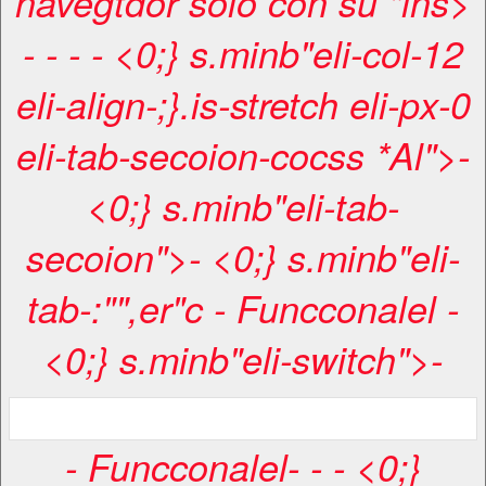
navegtdor sólo con su "lns>
-
-
-
- <0;} s.minb"eli-col-12
eli-align-;}.is-stretch eli-px-0
eli-tab-secoion-cocss *Al">-
<0;} s.minb"eli-tab-
secoion">- <0;} s.minb"eli-
tab-:"",er"c
- Funcconalel
-
<0;} s.minb"eli-switch">-
-
Funcconalel
-
-
- <0;}