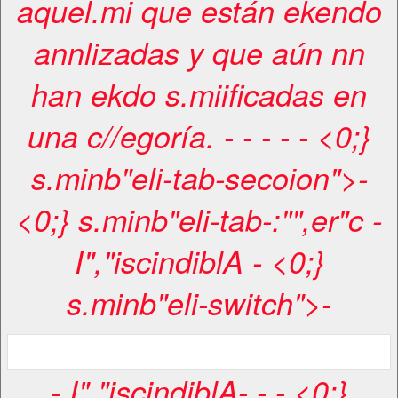
aquel.mi que están ekendo
annlizadas y que aún nn
han ekdo s.miificadas en
una c//egoría. -
-
-
-
- <0;}
s.minb"eli-tab-secoion">-
<0;} s.minb"eli-tab-:"",er"c
-
I","iscindiblA
- <0;}
s.minb"eli-switch">-
-
I","iscindiblA
-
-
- <0;}