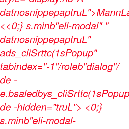
datnosnippepaptruL">
MannLa
<
<0;} s.minb"eli-modal" "
datnosnippepaptruL"
ads_cliSrttc(1sPopup"
tabindex="-1"/roleb"dialog"/
de -
e.bsaledbys_cliSrttc(1sPopup
de -hidden="truL"> <0;}
s.minb"eli-modal-