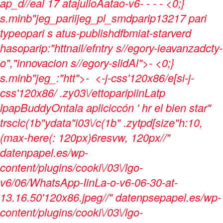
ap_d//eal
17 atajulioAatao-v6
-
-
-
- <0;}
s.minb"jeg_pariijeg_pl_smdparip13217 pari
typeopari s atus-publishdfbmiat-starverd
hasoparip:"httnail/efntry s//egory-ieavanzadcty-
o","innovacion s//egory-slidAl">- <0;}
s.minb"jeg_:"htt">-
<-j-css'120x86/e[si-j-
css'120x86/ .zy03\/ettoparipiinLatp
lpapBuddyOntala apliciccón ' hr el bien star"
trsclc(1b"ydata"i03\/c(1b" .zytpd[size"h:10,
(max-here(: 120px)6resvw, 120px//"
datenpapel.es/wp-
content/plugins/cooki\/03\/lgo-
v6/06/WhatsApp-IinLa-o-v6-06-30-at-
13.16.50'120x86.jpeg//" datenpsepapel.es/wp-
content/plugins/cooki\/03\/lgo-