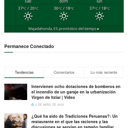
sáb
dom
lun
37
/ 20
36
/ 18
37
/ 18
°C
°C
°C
°C
°C
°C
Majadahonda, ES
pronóstico del tiempo ▸
Permanece Conectado
Tendencias
Comentarios
Lo más reciente
Intervienen ocho dotaciones de bomberos en
el incendio de un garaje en la urbanización
Virgen de Itziar | Vídeo
2 DE ABRIL DE 2025
¿Qué ha sido de Tradiciones Peruanas?: Un
restaurante en el que las raciones y las
discusiones se servían en tamaño familiar