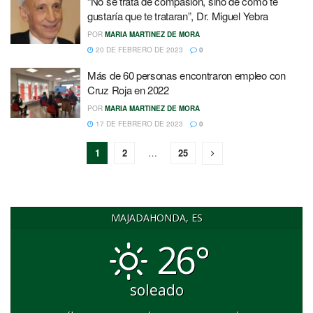
“No se trata de compasión, sino de cómo te
gustaría que te trataran”, Dr. Miguel Yebra
POR
MARIA MARTINEZ DE MORA
20 DE FEBRERO DE 2023
0
Más de 60 personas encontraron empleo con
Cruz Roja en 2022
POR
MARIA MARTINEZ DE MORA
17 DE FEBRERO DE 2023
0
1
2
…
25
MAJADAHONDA, ES
26°
soleado