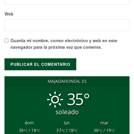
Web
Guarda mi nombre, correo electrónico y web en este
navegador para la próxima vez que comente.
MAJADAHONDA, ES
35°
soleado
dom
lun
mar
36
/ 18
37
/ 18
38
/ 19
°C
°C
°C
°C
°C
°C