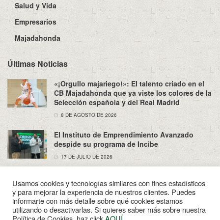
Salud y Vida
Empresarios
Majadahonda
Últimas Noticias
«¡Orgullo majariego!»: El talento criado en el
CB Majadahonda que ya viste los colores de la
Selección española y del Real Madrid
8 DE AGOSTO DE 2026
El Instituto de Emprendimiento Avanzado
despide su programa de Incibe
17 DE JULIO DE 2026
Usamos cookies y tecnologías similares con fines estadísticos
y para mejorar la experiencia de nuestros clientes. Puedes
informarte con más detalle sobre qué cookies estamos
utilizando o desactivarlas. Si quieres saber más sobre nuestra
Sobre Nosotros
Política de Privacidad
Aviso Legal
Política de Cookies, haz click
AQUÍ
.
Contacto