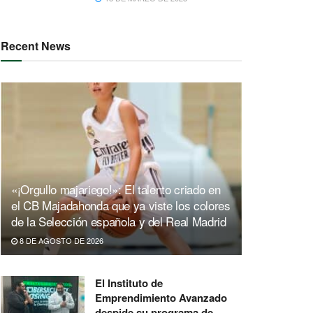
Recent News
«¡Orgullo majariego!»: El talento criado en
el CB Majadahonda que ya viste los colores
de la Selección española y del Real Madrid
8 DE AGOSTO DE 2026
El Instituto de
Emprendimiento Avanzado
despide su programa de