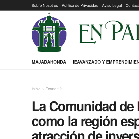
Sobre Nosotros
Política de Privacidad
Aviso Legal
Contact
MAJADAHONDA
IEAVANZADO Y EMPRENDIMIE
Inicio
Economía
La Comunidad de M
como la región es
atracción de inver