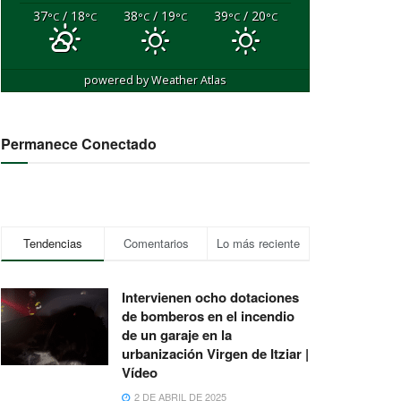
37
/ 18
38
/ 19
39
/ 20
°C
°C
°C
°C
°C
°C
powered by
Weather Atlas
Permanece Conectado
Tendencias
Comentarios
Lo más reciente
Intervienen ocho dotaciones
de bomberos en el incendio
de un garaje en la
urbanización Virgen de Itziar |
Vídeo
2 DE ABRIL DE 2025