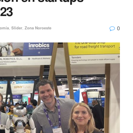
023
0
omía
,
Slider
,
Zona Noroeste