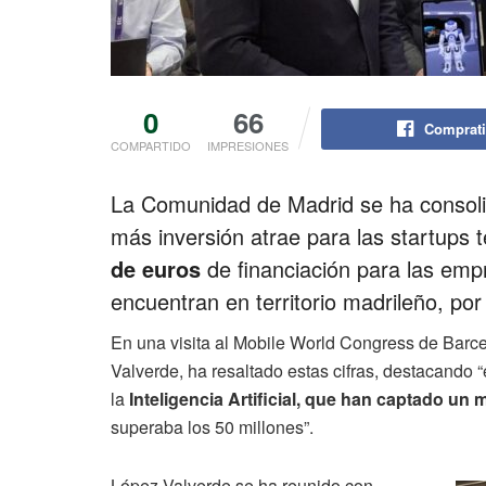
0
66
Comprati
COMPARTIDO
IMPRESIONES
La Comunidad de Madrid se ha consoli
más inversión atrae para las startup
de euros
de financiación para las em
encuentran en territorio madrileño, po
En una visita al Mobile World Congress de Barcel
Valverde, ha resaltado estas cifras, destacando 
la
Inteligencia Artificial, que han captado un
superaba los 50 millones”.
López-Valverde se ha reunido con