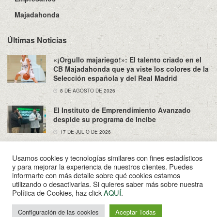
Majadahonda
Últimas Noticias
«¡Orgullo majariego!»: El talento criado en el
CB Majadahonda que ya viste los colores de la
Selección española y del Real Madrid
8 DE AGOSTO DE 2026
El Instituto de Emprendimiento Avanzado
despide su programa de Incibe
17 DE JULIO DE 2026
Usamos cookies y tecnologías similares con fines estadísticos
y para mejorar la experiencia de nuestros clientes. Puedes
informarte con más detalle sobre qué cookies estamos
utilizando o desactivarlas. Si quieres saber más sobre nuestra
Sobre Nosotros
Política de Privacidad
Aviso Legal
Política de Cookies, haz click
AQUÍ
.
Contacto
© 2022
Enpapel
- Tu periodico de Madahonda.
Configuración de las cookies
Aceptar Todas