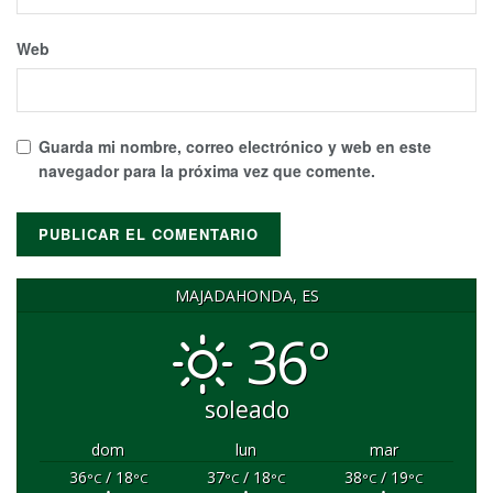
Web
Guarda mi nombre, correo electrónico y web en este
navegador para la próxima vez que comente.
MAJADAHONDA, ES
36°
soleado
dom
lun
mar
36
/ 18
37
/ 18
38
/ 19
°C
°C
°C
°C
°C
°C