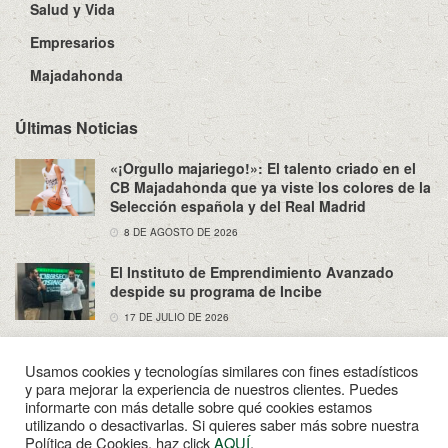
Salud y Vida
Empresarios
Majadahonda
Últimas Noticias
«¡Orgullo majariego!»: El talento criado en el
CB Majadahonda que ya viste los colores de la
Selección española y del Real Madrid
8 DE AGOSTO DE 2026
El Instituto de Emprendimiento Avanzado
despide su programa de Incibe
17 DE JULIO DE 2026
Usamos cookies y tecnologías similares con fines estadísticos
y para mejorar la experiencia de nuestros clientes. Puedes
informarte con más detalle sobre qué cookies estamos
utilizando o desactivarlas. Si quieres saber más sobre nuestra
Sobre Nosotros
Política de Privacidad
Aviso Legal
Política de Cookies, haz click
AQUÍ
.
Contacto