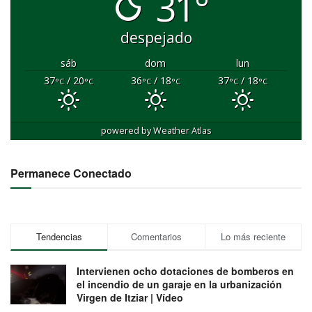
31°
despejado
sáb
dom
lun
37
/ 20
36
/ 18
37
/ 18
°C
°C
°C
°C
°C
°C
powered by
Weather Atlas
Permanece Conectado
Tendencias
Comentarios
Lo más reciente
Intervienen ocho dotaciones de bomberos en
el incendio de un garaje en la urbanización
Virgen de Itziar | Vídeo