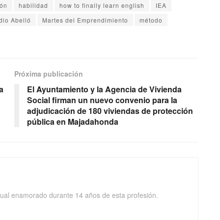
ión
habilidad
how to finally learn english
IEA
dio Abelló
Martes del Emprendimiento
método
Próxima publicación
a
El Ayuntamiento y la Agencia de Vivienda
Social firman un nuevo convenio para la
adjudicación de 180 viviendas de protección
pública en Majadahonda
isual enamorado durante 14 años de esta profesión.