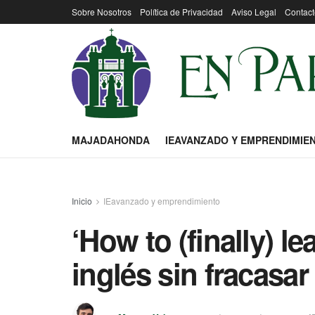
Sobre Nosotros
Política de Privacidad
Aviso Legal
Contact
MAJADAHONDA
IEAVANZADO Y EMPRENDIMIE
Inicio
IEavanzado y emprendimiento
‘How to (finally) l
inglés sin fracasar