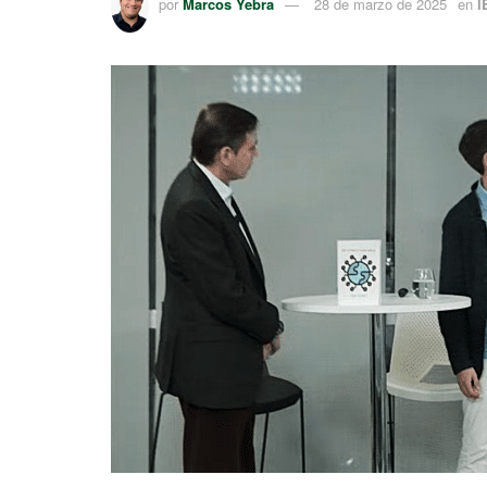
por
Marcos Yebra
28 de marzo de 2025
en
I