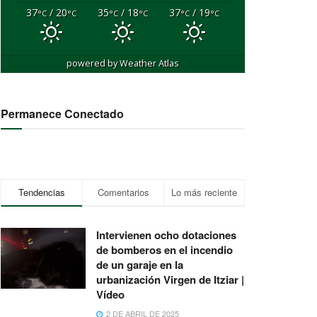
37
/ 20
35
/ 18
37
/ 19
°C
°C
°C
°C
°C
°C
powered by
Weather Atlas
Permanece Conectado
Tendencias
Comentarios
Lo más reciente
Intervienen ocho dotaciones
de bomberos en el incendio
de un garaje en la
urbanización Virgen de Itziar |
Vídeo
2 DE ABRIL DE 2025