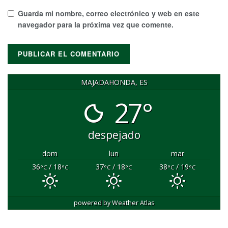
Guarda mi nombre, correo electrónico y web en este
navegador para la próxima vez que comente.
MAJADAHONDA, ES
27°
despejado
dom
lun
mar
36
/ 18
37
/ 18
38
/ 19
°C
°C
°C
°C
°C
°C
powered by
Weather Atlas