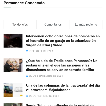
Permanece Conectado
Tendencias
Comentarios
Lo más reciente
Intervienen ocho dotaciones de bomberos en
el incendio de un garaje en la urbanización
Virgen de Itziar | Vídeo
2 DE ABRIL DE 2025
¿Qué ha sido de Tradiciones Peruanas?: Un
restaurante en el que las raciones y las
discusiones se servían en tamaño familiar
29 DE SEPTIEMBRE DE 2024
Una de las columnas de la ‘tractorada’ del día
21 atravesará Majadahonda
20 DE FEBRERO DE 2024
Sergio Tubío, coordinador de la unidad de