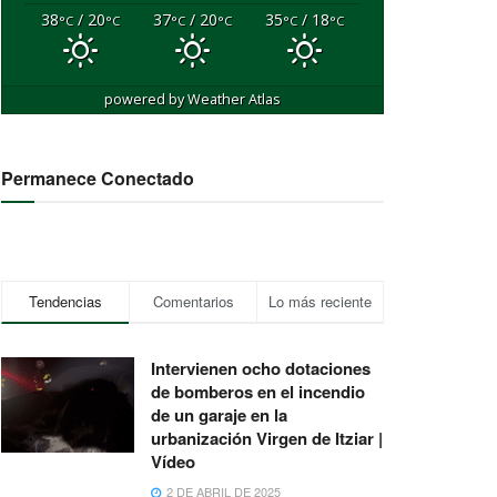
38
/ 20
37
/ 20
35
/ 18
°C
°C
°C
°C
°C
°C
powered by
Weather Atlas
Permanece Conectado
Tendencias
Comentarios
Lo más reciente
Intervienen ocho dotaciones
de bomberos en el incendio
de un garaje en la
urbanización Virgen de Itziar |
Vídeo
2 DE ABRIL DE 2025