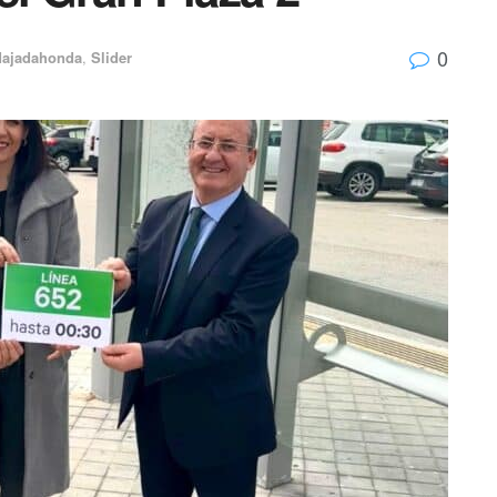
0
ajadahonda
,
Slider