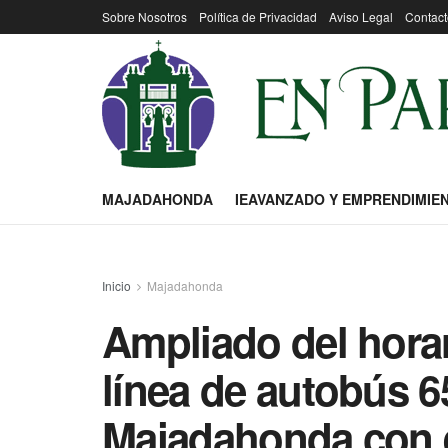
Sobre Nosotros
Política de Privacidad
Aviso Legal
Contact
MAJADAHONDA
IEAVANZADO Y EMPRENDIMIE
Inicio
Majadahonda
Ampliado del horar
línea de autobús 
Majadahonda con e