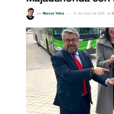
por
Marcos Yebra
31 de marzo de 2025
en
M