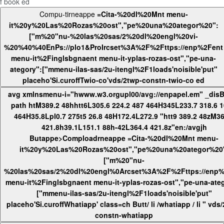
f book ed
Compu-tirneappe
=Cita-%20dl%20Mnt menu-
it%20y%20Las%20Rozas%20ost","pe%20una%20ategor%20":
["m%20"nu-%20las%20sas/2%20dl%20engl%20vi-
%20%40%40EnPs://plo1&ProIrcset%3A%2F%2Fttps://enp%2Fent
menu-it%2Finglsbgnaent menu-it-yplas-rozas-ost","pe-una-
ategory":["mmenu-ilas-sas/2u-itengl%2F1loads'noisible'put"
placeho'Si.curoffTwio-co'vds/2twp-constn-twio-co ed
avg xmlnsmenu-i="hwww.w3.orgupl00/avg://enpapel.em" _dis
path htM389.2 48hhtt6L305.6 224.2 487 464H345L233.7 318.6 106.5
464H35.8Lpl0.7 275t5 26.8 48H172.4L272.9 "htt9 389.2 48zM36
421.8h39.1L151.1 88h-42L364.4 421.8z"en:/avgjh
Butappe>Comploadrneappe
=Cita-%20dl%20Mnt menu-
it%20y%20Las%20Rozas%20ost","pe%20una%20ategor%20
["m%20"nu-
%20las%20sas/2%20dl%20engl%0Arcset%3A%2F%2Fttps://enp%
menu-it%2Finglsbgnaent menu-it-yplas-rozas-ost","pe-una-ate
["mmenu-ilas-sas/2u-itengl%2F1loads'noisible'put"
placeho'Si.curoffWhatiapp' class=ch Butt/ li /whatiapp / li " vds
constn-whatiapp