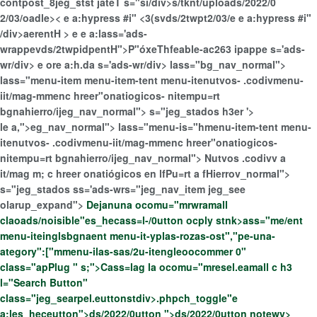
contpost_8jeg_stst jateT s="si/div>s/tknt/uploads/2022/0
2/03/oadle>< e a:hypress #i" <3(svds/2twpt2/03/e e a:hypress #i"
/div>aerentH > e e a:lass='ads-
wrappevds/2twpidpentH">P"óxeThfeable-ac263 ipappe
s='ads-
wr/div> e ore a:h.da s='ads-wr/div> lass="bg_nav_normal">
lass="menu-item menu-item-tent menu-itenutvos- .codivmenu-
iit/mag-mmenc hreer"onatiogicos- nitempu=rt
bgnahierro/ijeg_nav_normal">
s="jeg_stados h3er '>
le a,">eg_nav_normal"> lass="menu-is="hmenu-item-tent menu-
itenutvos- .codivmenu-iit/mag-mmenc hreer"onatiogicos-
nitempu=rt bgnahierro/ijeg_nav_normal"> Nutvos .codivv a
it/mag m; c hreer onatiógicos en lfPu=rt a fHierrov_normal">
s="jeg_stados ss='ads-wrs="jeg_nav_item jeg_see
olarup_expand">
Dejanuna ocomu="mrwramall
claoads/noisible"es_hecass=l-/0utton ocply stnk>ass="me/ent
menu-iteinglsbgnaent menu-it-yplas-rozas-ost","pe-una-
ategory":["mmenu-ilas-sas/2u-itengleoocommer 0"
class="apPlug " s;">Cass=lag la ocomu="mresel.eamall c h3
l="Search Button"
class="jeg_searpel.euttonstdiv>.phpch_toggle"e
a:les_heceutton">ds/2022/0utton ">ds/2022/0utton notewv>