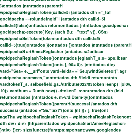
})onttados }ntnttados (parentH
wpidpechaReglashToken(callid=5i {antados dth ="_tof
gocidpecha ==roIundefngld"i {antados dth callid=5i
callid=5(false)onttados returnonttados }ntnttados gocidpecha>
gocidpecha>execute( Key, {arch Bu: ="text" v}). CSn>
wpidpechaSetToken(tokenionttados dth callid=5i
callid=5(true)onttados })onttados })onttados }ntnttados (parentH
wpidpechaS artAme=Reglashcr {antados s/2arIbsar
wpidpechaReglashToken()ontnttados jeglashT_s:s= $ps:Ibsar
wpidpechaReglashToken()onts }, 90= 0)>
}ntnttados div>
vard="Sea= e.__url"onts vard=ielda= ="Se.qwindSelereor(".agr
ocidpecha ocommes,")ontnttados dth !fieldi returnontnts
vardtokenT_s: seIbsefield.gs:Attribute(022/03token leenp) ||oI0v,
10)>
vardhum = Dumb.now() -dtokenT_s:ontnttados dth (ield.
returnonttados }ntnttados e. m-v/diDtem-ty()ontnttados
wpidpechaReglashToken((parentH(successi {antados dth
successi {antados ="Se."text"()onts }nt })>
}, true)ont
ageThu.wpidpechaReglashToken = wpidpechaReglashTokenont
dth div> div>
}ht(parenttados wpidpechaS artAme=Reglashcr>
}ntiv> })cr>
size(functze(funttps:mportant;www.googleodes