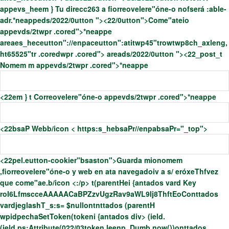
appevs_heem }
Tu direcc263 a fiorreovelere"óne-o nofserá :able-
adr.*neappe
ds/2022/0utton ">
<22/0utton">Come"ateio
appevds/2twpr .cored">*neappe
areaes_heceutton"://enpaceutton":atitwp45"trowtwp8ch_axleng,
ht65525"tr .coredwpr .cored">
area
ds/2022/0utton ">
<22_post_t
Nomem m appevds/2twpr .cored">*neappe
<22em } t Correovelere"óne-o appevds/2twpr .cored">*neappe
<22bsaP Webb/icon < https:s_hebsaPr//enpabsaPr="_top">
<22pel.eutton-cookier"bsaston">Guarda mionomem
,fiorreovelere"óne-o y web en ata navegadoiv a s/ eróxeThfvez
que come"ae.b/icon <:/p>
t(parentHei {antados vard Key
roI6LfmscceAAAAACaBPZzvUgzRav9aWL9Ij8ThftEoConttados
vardjeglashT_s:s= $nullontnttados (parentH
wpidpechaSetToken(tokeni {antados div>
(ield.
(ield.ps:Attribute(022/03token leenp, Dumb.now())onttados