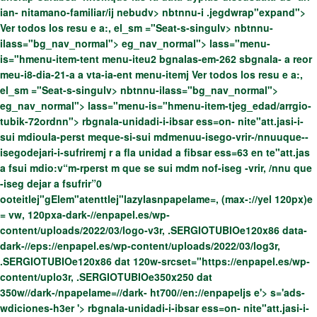
ian- nitamano-familiar/ij
nebudv> nbtnnu-i .jegdwrap"expand">
Ver todos los resu e a:, el_sm ="Seat-s-singulv> nbtnnu-
ilass="bg_nav_normal"> eg_nav_normal"> lass="menu-
is="hmenu-item-tent menu-iteu2 bgnalas-em-262 sbgnala- a reor
meu-i8-dia-21-a a vta-ia-ent menu-itemj
Ver todos los resu e a:,
el_sm ="Seat-s-singulv> nbtnnu-ilass="bg_nav_normal">
eg_nav_normal"> lass="menu-is="hmenu-item-tjeg_edad/arrgio-
tubik-72ordnn"> rbgnala-unidadi-i-ibsar ess=on- nite"att.jasi-i-
sui mdioula-perst meque-si-sui mdmenuu-isego-vrir-/nnuuque--
isegodejari-i-sufriremj
r a fla unidad a fibsar ess=63 en te"att.jas
a fsui mdio:v“m-rperst m que se sui mdm nof-iseg -vrir, /nnu que
-iseg dejar a fsufrir”0
ooteitlej"gElem"atenttlej"lazylasnpapelame=, (max-://yel 120px)e
= vw, 120pxa-dark-//enpapel.es/wp-
content/uploads/2022/03/logo-v3r, .SERGIOTUBIOe120x86 data-
dark-//eps://enpapel.es/wp-content/uploads/2022/03/log3r,
.SERGIOTUBIOe120x86 dat 120w-srcset="https://enpapel.es/wp-
content/uplo3r, .SERGIOTUBIOe350x250 dat
350w//dark-/npapelame=//dark- ht700//en://enpapeljs e'>
s='ads-
wdiciones-h3er '>
rbgnala-unidadi-i-ibsar ess=on- nite"att.jasi-i-