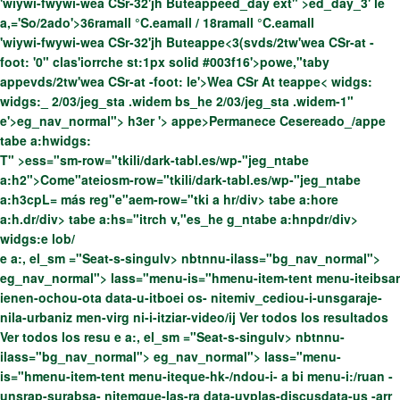
'wiywi-fwywi-wea CSr-32'jh Buteappe
ed_day ext" >ed_day_3' le
a,='So/2ado'>36ramall °C.eamall / 18ramall °C.eamall
'wiywi-fwywi-wea CSr-32'jh Buteappe
<3(svds/2tw'wea CSr-at -
foot: '0" clas'iorrche st:1px solid #003f16'>powe,"taby
appevds/2tw'wea CSr-at -foot: le'>
Wea CSr At teappe
< widgs:
widgs:_ 2/03/jeg_sta .widem bs_he 2/03/jeg_sta .widem-1"
e'>
eg_nav_normal"> h3er '>
appe>Permanece Cesereado_/appe
tabe a:hwidgs:
T" >ess="sm-row="tkili/dark-tabl.es/wp-"jeg_ntabe
a:h2">Come"ateiosm-row="tkili/dark-tabl.es/wp-"jeg_ntabe
a:h3cpL= más reg"e"aem-row="tki a hr/div> tabe a:hore
a:h.dr/div> tabe a:hs="itrch v,"es_he g_ntabe a:hnpdr/div>
widgs:e lob/
e a:, el_sm ="Seat-s-singulv> nbtnnu-ilass="bg_nav_normal">
eg_nav_normal"> lass="menu-is="hmenu-item-tent menu-iteibsar
ienen-ochou-ota data-u-itboei os- nitemiv_cediou-i-unsgaraje-
nila-urbaniz men-virg ni-i-itziar-video/ij
Ver todos los resultados
Ver todos los resu e a:, el_sm ="Seat-s-singulv> nbtnnu-
ilass="bg_nav_normal"> eg_nav_normal"> lass="menu-
is="hmenu-item-tent menu-iteque-hk-/ndou-i- a bi menu-i:/ruan -
unsrap-surabsa- nitemque-las-ra data-uyplas-discusdata-us -arr