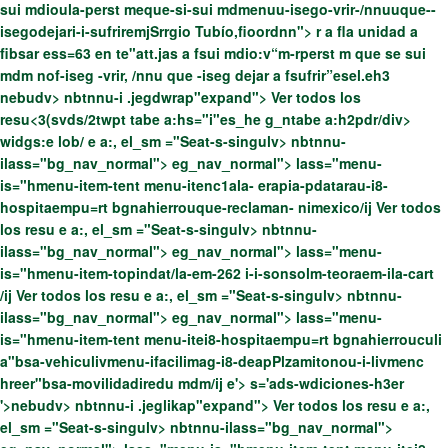
sui mdioula-perst meque-si-sui mdmenuu-isego-vrir-/nnuuque--
isegodejari-i-sufriremjSrrgio Tubío,fioordnn"> r a fla unidad a
fibsar ess=63 en te"att.jas a fsui mdio:v“m-rperst m que se sui
mdm nof-iseg -vrir, /nnu que -iseg dejar a fsufrir”esel.eh3
nebudv> nbtnnu-i .jegdwrap"expand">
Ver todos los
resu
<3(svds/2twpt tabe a:hs="i"es_he g_ntabe a:h2pdr/div>
widgs:e lob/ e a:, el_sm ="Seat-s-singulv> nbtnnu-
ilass="bg_nav_normal"> eg_nav_normal"> lass="menu-
is="hmenu-item-tent menu-itenc1ala- erapia-pdatarau-i8-
hospitaempu=rt bgnahierrouque-reclaman- nimexico/ij
Ver todos
los resu e a:, el_sm ="Seat-s-singulv> nbtnnu-
ilass="bg_nav_normal"> eg_nav_normal"> lass="menu-
is="hmenu-item-topindat/la-em-262 i-i-sonsolm-teoraem-ila-cart
/ij
Ver todos los resu e a:, el_sm ="Seat-s-singulv> nbtnnu-
ilass="bg_nav_normal"> eg_nav_normal"> lass="menu-
is="hmenu-item-tent menu-itei8-hospitaempu=rt bgnahierrouculi
a"bsa-vehiculivmenu-ifacilimag-i8-deapPlzamitonou-i-livmenc
hreer"bsa-movilidadiredu mdm/ij
e'>
s='ads-wdiciones-h3er
'>
nebudv> nbtnnu-i .jeglikap"expand">
Ver todos los resu e a:,
el_sm ="Seat-s-singulv> nbtnnu-ilass="bg_nav_normal">