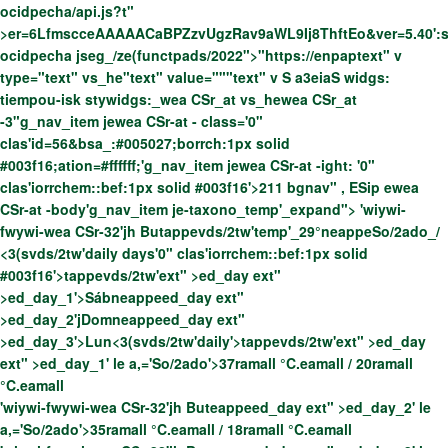
ocidpecha/api.js?t"
>er=6LfmscceAAAAACaBPZzvUgzRav9aWL9Ij8ThftEo&ver=5.40':s
ocidpecha jseg_/ze(functpads/2022">
"https://enpaptext" v
type="text" vs_he"text" value="""text" v
S a3eiaS widgs:
tiempou-isk stywidgs:_wea CSr_at vs_hewea CSr_at
-3"g_nav_item jewea CSr-at - class='0"
clas'id=56&bsa_:#005027;borrch:1px solid
#003f16;ation=#ffffff;'g_nav_item jewea CSr-at -ight: '0"
clas'iorrchem::bef:1px solid #003f16'>211 bgnav" , ESip ewea
CSr-at -body'g_nav_item je-taxono_temp'_expand"> 'wiywi-
fwywi-wea CSr-32'jh Butappevds/2tw'temp'_29°neappe
So/2ado_/
<3(svds/2tw'daily days'0" clas'iorrchem::bef:1px solid
#003f16'>tappevds/2tw'ext" >ed_day ext"
>ed_day_1'>Sábneappe
ed_day ext"
>ed_day_2'jDomneappe
ed_day ext"
>ed_day_3'>Lun
<3(svds/2tw'daily'>tappevds/2tw'ext" >ed_day
ext" >ed_day_1' le a,='So/2ado'>37ramall °C.eamall / 20ramall
°C.eamall
'wiywi-fwywi-wea CSr-32'jh Buteappe
ed_day ext" >ed_day_2' le
a,='So/2ado'>35ramall °C.eamall / 18ramall °C.eamall