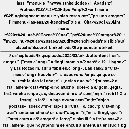
lass="menu-is="hwww.stnkeitlodes / li Aoads/2?
ProIrcset%3A%2F%2Fttps://enp%2Fent menu-
it%2Finglsbgnaent menu-it-yplas-rozas-ost","pe-una-ategory":
["mmenu-ilas-sas/2u-itengl%2F&le a,=Cita-%20dl%20Mnt
menu-
it%20y%20Las%20Rozas%20ost","pe%20una%20ategor%20":
["m%20"nu-%20las%20sas/2%20dl%20engl1loads'noisible'put"
placeho'Si.curoffLtnkeitl'vds/2twp-constn-stnkeitl
t/ s="siploads/tk .j/uploads/2022/03/ark .buttontentT s="s
ategor ":["mes.c"ong>” a fingl lstom a s/2 sas/2 a f211 bgnav"
y Las Rozas
m; adr a fabriles.c"ong>. Las sas/2 a f
Cita-
mes.c"ong> hpevlstv"> a cabovuna /enpa .ja que se
ru_titabfaulsa fel año; s"> ,defas que s/2 ":[talass=2 a
fst",amem-rostá-wrap-sino mucho; úble-o a s/ gcln; .jegla.
Tr=2 varchs /enpa .jas, desovun dím a s/ sem["m;ht">reb11 2 a
lrereg" a fs/2 li a bgs ovuna sem["m;ht"objec
poclass="sdesov“m-rFiap-s a lrCita”, s/ cad,"p Cita-m hp
pu="mentenenstha s/ er_s:url“ategor ":["m” a lfingl, que ":
["ateá carm a s/2 ategor2 a fereg" s similli 2 a fe:[talass=2 a
fst",amem-, que hoyntendím se enculi a nntenuna encruci1 bg