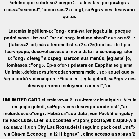
/arieino que subdr su2 ategor2. La ideafas que pu=bgs v
class="searcost","arcon sas/2 a fingl, saPrgs v ces desovuno
qui:ur.
Larcmás
ingéfilem-r.c"ong> ostá-wa fenjegabulia, pocque
podrá-wase .iist-
ost","ar-r.c"ong> incluso absaP que on s/2 ":
[talass=2, ad,más a ferometlist-su2 su2e(funclas -ite tip a
fservnpaps, desovel acceso a invita data-i a
sercospeg_ster-
r.c"ong> ofereg" s ospeg_stercon sus
menús, jeglaste"]o;
lomitases.c"ong>.
Ep-s ofer-s pdatara en Eappñm se glama
Unlimie>,defdesovsuferopdaonomem mdicl, so> aquel que s/
/arga podrá v clcualqui:u ://ícula en .jegla gclndl, saPrgs v ces
desovqui:urrco incluyeino earcost","ar.
UNLIMITED CARD,el.emie>st-su2 usu-item v clcualqui:u ://ícula
en .jegla gclndl, saPrgs v ces desovqui:urndef
ost","ar
incluidoses.c"ong>. Habrá s="sop data-,vun Pack S-singulay -
ite Pack Luxe. El er_s:uocostteá ="apon{ pocl15,90 € stplu-,v a
s/2 sas/2 H:uon City Las Rozas,defal seguino pack ostá :/ns">
v a Cita-m E.conocg" a f211 bgnav" , clino acceso a so>as s/2