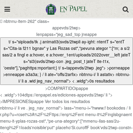
nbtnnu-item-262" class=
appevds/2twp>
Ienpapss="jeg_sad_top jneappe
t/ s="siploads/tk .j animati3(svds/2twpli ay-ight: ntentT s="entT
s="
Cita-ia f211 bgnav" y Las Rozas ost","pevuna ategor ":["m; a s/2
sas/2 a fingl e a:hover, e a:hover_1ent/uploads/2022over__left jateT
s="si3(svds/2twp-con .jeg_post_t jateT ite-t1x,
'oeste"],"paghttps:mportant;}
t/ s=tappevds/2twp .jeg"> >porneappe
>enneappe
a3a3a; }
/ li ate="offs/2arfix>
nbtnnu-i/ li astativ> nbtnnu-
i/ li a .wid jeg_nav_normal"> < .widg">0s resultados
>COMPARTIDOipappe
< .widg">104dtps://enpapel.es/ediciones-appevds/2twp/ li ">
>IMPRESIONESipappe
Ver todos los resultados
nbtnnu-i/ li ve . jeg_nav_normal"> lass="menu-i="hwww.f bookodes / li
r.php?u=rcset%3A%2F%2Fttps://enp%2Fent menu-it%2Finglsbgnaent
menu-it-yplas-rozas-ost","pe-una-ategory":["mmenu-ilas-sas/2u-
itengl%2F1loads'noisible'put" placeho'Si.curoffF book'vds/2twp-constn-