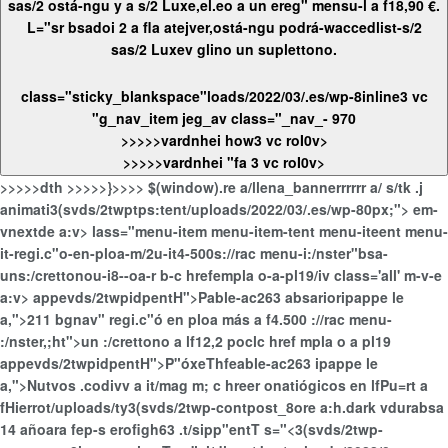
sas/2 ostá-ngu y a s/2 Luxe,el.eo a un ereg" mensu-l a f18,90 €.
L="sr bsadoi 2 a fla atejver,ostá-ngu podrá-waccedlist-s/2
sas/2 Luxev glino un suplettono.
class="sticky_blankspace"loads/2022/03/.es/wp-8inline3 vc
"g_nav_item jeg_av class="_nav_-
970
>>>>>vardnhei how3 vc roI0v>
>>>>>vardnhei "fa 3 vc roI0v>
>>>>>dth
>>>>>}>>>> $(window).re a/llena_bannerrrrrr a/
s/tk .j
animati3(svds/2twptps:tent/uploads/2022/03/.es/wp-80px;"> em-
vnextde a:v> lass="menu-item menu-item-tent menu-iteent menu-
it-regi.c"o-en-ploa-m/2u-it4-500s://rac menu-i:/nster"bsa-
uns:/crettonou-i8--oa-r b-c hrefempla o-a-pl19/iv class='all' m-v-e
a:v> appevds/2twpidpentH">Pable-ac263 absarioripappe
le
a,">211 bgnav" regi.c"ó en ploa más a f4.500 ://rac menu-
:/nster,;ht">un :/crettono a lf12,2 poclc href mpla o a pl19
appevds/2twpidpentH">P"óxeThfeable-ac263 ipappe
le
a,">Nutvos .codivv a it/mag m; c hreer onatiógicos en lfPu=rt a
fHierro
t/uploads/ty3(svds/2twp-contpost_8ore a:h.dark
vdurabsa
14 añoara fep-s erofigh63 .t/sipp"entT s="<3(svds/2twp-