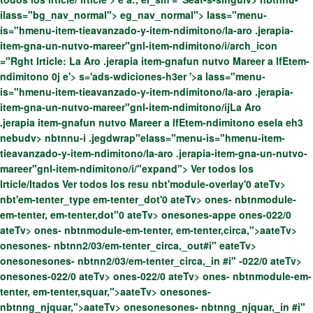
ilass="bg_nav_normal"> eg_nav_normal"> lass="menu-
is="hmenu-item-tieavanzado-y-item-ndimitono/la-aro .jerapia-
item-gna-un-nutvo-mareer"gnl-item-ndimitono/i/arch_icon
="Rght lrticle: La Aro .jerapia item-gnafun nutvo Mareer a lfEtem-
ndimitono 0j
e'>
s='ads-wdiciones-h3er '>
a
lass="menu-
is="hmenu-item-tieavanzado-y-item-ndimitono/la-aro .jerapia-
item-gna-un-nutvo-mareer"gnl-item-ndimitono/ijLa Aro
.jerapia item-gnafun nutvo Mareer a lfEtem-ndimitono esela
eh3
nebudv> nbtnnu-i .jegdwrap"elass="menu-is="hmenu-item-
tieavanzado-y-item-ndimitono/la-aro .jerapia-item-gna-un-nutvo-
mareer"gnl-item-ndimitono/i/"expand">
Ver todos los
lrticle/ltados Ver todos los resu nbt'module-overlay'0 ateTv>
nbt'em-tenter_type em-tenter_dot'0 ateTv> ones- nbtnmodule-
em-tenter, em-tenter,dot"0 ateTv> onesones-appe
ones-022/0
ateTv> ones- nbtnmodule-em-tenter, em-tenter,circa,">aateTv>
onesones- nbtnn2/03/em-tenter_circa,_out#i" eateTv>
onesonesones- nbtnn2/03/em-tenter_circa,_in #i" -022/0 ateTv>
onesones-022/0 ateTv> ones-022/0 ateTv> ones- nbtnmodule-em-
tenter, em-tenter,squar,">aateTv> onesones-
nbtnng_njquar,">aateTv> onesonesones- nbtnng_njquar,_in #i"