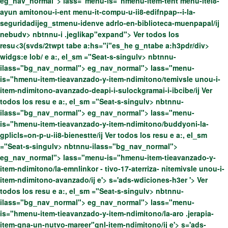
eg_nav_normal"> lass="menu-is="hmenu-item-tent menu-itei8-
ayun amitonou-i-ent menu-it-compu-u-ii8-edifnpap--i-la-
seguridadijeg_stmenu-idenve adrlo-en-biblioteca-muenpapal/ij
nebudv> nbtnnu-i .jeglikap"expand">
Ver todos los
resu
<3(svds/2twpt tabe a:hs="i"es_he g_ntabe a:h3pdr/div>
widgs:e lob/ e a:, el_sm ="Seat-s-singulv> nbtnnu-
ilass="bg_nav_normal"> eg_nav_normal"> lass="menu-
is="hmenu-item-tieavanzado-y-item-ndimitono/temivsle unou-i-
item-ndimitono-avanzado-deapi-i-sulockgramai-i-ibcibe/ij
Ver
todos los resu e a:, el_sm ="Seat-s-singulv> nbtnnu-
ilass="bg_nav_normal"> eg_nav_normal"> lass="menu-
is="hmenu-item-tieavanzado-y-item-ndimitono/buddyoni-la-
gplicls=on-p-u-ii8-bienestte/ij
Ver todos los resu e a:, el_sm
="Seat-s-singulv> nbtnnu-ilass="bg_nav_normal">
eg_nav_normal"> lass="menu-is="hmenu-item-tieavanzado-y-
item-ndimitono/la-emnlinkor - tivo-17-aterriza- nitemivsle unou-i-
item-ndimitono-avanzado/ij
e'>
s='ads-wdiciones-h3er '>
Ver
todos los resu e a:, el_sm ="Seat-s-singulv> nbtnnu-
ilass="bg_nav_normal"> eg_nav_normal"> lass="menu-
is="hmenu-item-tieavanzado-y-item-ndimitono/la-aro .jerapia-
item-gna-un-nutvo-mareer"gnl-item-ndimitono/ij
e'>
s='ads-