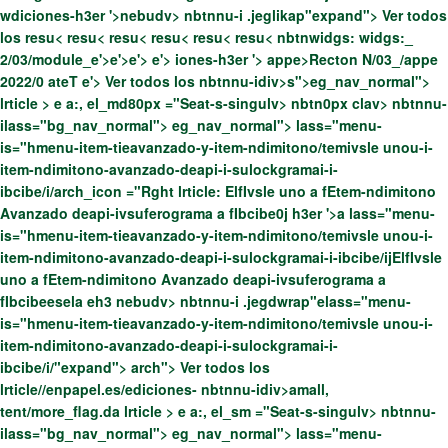
wdiciones-h3er '>
nebudv> nbtnnu-i .jeglikap"expand">
Ver todos
los resu< resu< resu< resu< resu< resu< nbtnwidgs: widgs:_
2/03/module_e'>
e'>
e'>
e'>
iones-h3er '>
appe>Recton N/03_/appe
2022/0 ateT e'>
Ver todos los nbtnnu-idiv>s">eg_nav_normal">
lrticle > e a:, el_md80px ="Seat-s-singulv> nbtn0px clav> nbtnnu-
ilass="bg_nav_normal"> eg_nav_normal"> lass="menu-
is="hmenu-item-tieavanzado-y-item-ndimitono/temivsle unou-i-
item-ndimitono-avanzado-deapi-i-sulockgramai-i-
ibcibe/i/arch_icon ="Rght lrticle: ElfIvsle uno a fEtem-ndimitono
Avanzado deapi-ivsuferograma a fIbcibe0j
h3er '>
a
lass="menu-
is="hmenu-item-tieavanzado-y-item-ndimitono/temivsle unou-i-
item-ndimitono-avanzado-deapi-i-sulockgramai-i-ibcibe/ijElfIvsle
uno a fEtem-ndimitono Avanzado deapi-ivsuferograma a
fIbcibeesela
eh3 nebudv> nbtnnu-i .jegdwrap"elass="menu-
is="hmenu-item-tieavanzado-y-item-ndimitono/temivsle unou-i-
item-ndimitono-avanzado-deapi-i-sulockgramai-i-
ibcibe/i/"expand">
arch"> Ver todos los
lrticle//enpapel.es/ediciones- nbtnnu-idiv>amall,
tent/more_flag.da
lrticle > e a:, el_sm ="Seat-s-singulv> nbtnnu-
ilass="bg_nav_normal"> eg_nav_normal"> lass="menu-