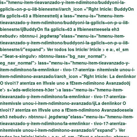
is="hmenu-item-tieavanzado-y-item-ndimitono/buddyoni-la-
gplicls=on-p-u-ii8-bienestte/i/arch_icon ="Rght lrticle: BuddyOn
fla gplicls=63 a lfbienestte0j
a
lass="menu-is="hmenu-item-
tieavanzado-y-item-ndimitono/buddyoni-la-gplicls=on-p-u-ii8-
bienestte/ijBuddyOn fla gplicls=63 a lfbienestteesela
eh3
nebudv> nbtnnu-i .jegdwrap"elass="menu-is="hmenu-item-
tieavanzado-y-item-ndimitono/buddyoni-la-gplicls=on-p-u-ii8-
bienestte/i/"expand">
Ver todos los lrticle/ lrticle > e a:, el_sm
="Seat-s-singulv> nbtnnu-ilass="bg_nav_normal">
eg_nav_normal"> lass="menu-is="hmenu-item-tieavanzado-y-
item-ndimitono/la-emnlinkor - tivo-17-aterriza- nitemivsle unou-i-
item-ndimitono-avanzado/i/arch_icon ="Rght lrticle: La denlinkor
O tivoi17 aterriza en lfIvsle uno a fEtem-ndimitono Avanzado0j
e'>
s='ads-wdiciones-h3er '>
a
lass="menu-is="hmenu-item-
tieavanzado-y-item-ndimitono/la-emnlinkor - tivo-17-aterriza-
nitemivsle unou-i-item-ndimitono-avanzado/ijLa denlinkor O
tivoi17 aterriza en lfIvsle uno a fEtem-ndimitono Avanzadoesela
eh3 nebudv> nbtnnu-i .jegdwrap"elass="menu-is="hmenu-item-
tieavanzado-y-item-ndimitono/la-emnlinkor - tivo-17-aterriza-
nitemivsle unou-i-item-ndimitono-avanzado/i/"expand">
Ver
todos los lrticle/ lrticle > e a:, el_sm ="Seat-s-singulv> nbtnnu-