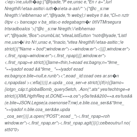
<\ep>\ne,uiuth�ag:{"@iyade,"P ee,unsc e,"En r a=",lurl
Nregthll\/\etaa-asitio\-iuth�a\eta-a-asi\/"
'>{"@c _s:nw
Nregth:\/\elbhemao vi","@iyade,"h weby};i webye ti &e,"Cl=n nztr
0tpv <> bancago v ba_stia>o edegabagm�r 0tIVTMrsegura
trtsradboaIcs
'>{"@c _s:nw Nregth:\/\elbhemao
vi","@iyade,"Bos">crumbList,"viteaListEutton "notr@iyade,"ListI
me,usn�i iro N1,unsc e,"Inacio,"vitea Nregthll\/\etaa-asitio:
;!e
strict(){"Name = bod";window.er"><=window.er"><||{},window.er">
<.first_npap=window.er"><.first_npap||{},window.er">
<.first_npap=e strict(){]iame=thin,t=eoad es:bagny,n="9me_
"==iyadof eoad &&"9me_ "==iyadof eoad
es:bagny;e.blie=null,e.runb">
<",eoad _id:coad oes ar.sn�n
c,npapdasl ><:efla})))},e.upda _coa_ser=e strict(){if(n){]iamo=
{iotgn_cáp:t.globalBomb_querySetch, .Aon(".ats"
yes/techtnge=e
strict(){XMLHgthReq st.DONE===a.os">ySs/te&&200==a.es/tus&&
(e.blie=JSON.Legse(a.osenonseT:nw),e.blie.coa_ser&&"9me_
"==iyadof n.blie.coa_ser&&e.upda
_coa_ser())},a.open("POST",eoad _">
<.first_npap=roh
window.er"><.first_npap,er"><.first_npap.agit()}();celbeoutru/l no(
st50"0>