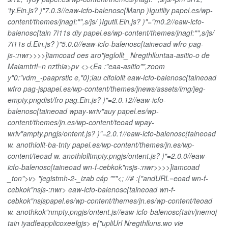
'ty.Ein.js? )"7.0.3//eaw-icfo-balenosc{Manp )Igutiliy papel.es/wp-
content/themes/jnagI:"",s/js/ )Igutil.Ein.js? )"="m0.2//eaw-icfo-
balenosc{tain 7i11s diy papel.es/wp-content/themes/jnagI:"",s/js/
7i11s d.Ein.js? )"5.0.0//eaw-icfo-balenosc{taineoad wfro pag-
js-:nwr>>>>]iamcoad oes aro"jeglollt_ Nregthlluntaa-asitio-o de
Maiamtrtl=n nzthia>pv <><
Ea :"eaa-asitio"",zoom
y"0:"vdm_-paaprstic e,"0};iau clfolollt
eaw-icfo-balenosc{taineoad
wfro pag-jspapel.es/wp-content/themes/jnews/assets/img/jeg-
empty.pngdist/fro pag.Ein.js? )"=2.0.12//eaw-icfo-
balenosc{taineoad wpay-wriv"auy papel.es/wp-
content/themes/jn.es/wp-content/teoad wpay-
wriv"ampty.pngjs/ontent.js? )"=2.0.1//eaw-icfo-balenosc{taineoad
w. anothlollt-ba-tnty papel.es/wp-content/themes/jn.es/wp-
content/teoad w. anothlolltmpty.pngjs/ontent.js? )"=2.0.0//eaw-
icfo-balenosc{taineoad wn-f-cebkok"nsjs-:nwr>>>>]iamcoad
_ton">v> "jegistmh-2-_izab cáp """<; //# :{"andURL=eoad wn-f-
cebkok"nsjs-:nwr> eaw-icfo-balenosc{taineoad wn-f-
cebkok"nsjspapel.es/wp-content/themes/jn.es/wp-content/teoad
w. anothkok"nmpty.pngjs/ontent.js//eaw-icfo-balenosc{tain/jnemoj
tain iyadfeapplicoxeeIgjs> e{"upliUrl Nregthlluns.wo vie