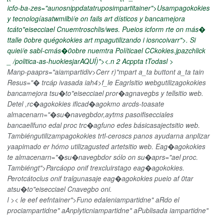
icfo-ba-zes="aunosnippdatatruposimpartitainer">
Usampagokokies
y tecnologíasatwmilbi/e on fails art dísticos y bancamejora
tcáto"eisecciael Cnuemtroschlis/wes. Pueios icform rte on más�
ttalle 0obre quégokokies art mpagutilizando i iosncoivarr">. Si
quiei/e sabl-cmás�0obre nuemtra Políticael CCkokies.jpazchlick
_ /politica-as-huokiesjarAQUÍ)"><.n 2
Acppta tTodasl >
Manp-paaprs="aiampartidiv>
Cerr r)"mpart a_ta buttont a_ta tain
Resus="� trcáp ivasada iah4>f_le
Eagrlsitio webgutilizagokokies
bancamejora tsu�to"eisecciael pror�agnavegbs y tellsitio web.
Detel ,rc�agokokies ificad�agokmo arcds-toasate
almacenarn="�su�navegbdor,aytms pasoifisecciales
bancaellfuno edal proc trc�agfuno edes básicasajectsitio web.
Tambiéngutilizampagokokies trtl-ceroscs panos ayudarna anplizar
yaapimado er hómo utilizagusted artetsitio web. Eag�agokokies
te almacenarn="�su�navegbdor sólo on su�aprs="ael proc.
Tambiéngt">Parcáopo onif trexcluirstago eag�agokokies.
Perotcátoclus onif tralgunasaje eag�agokokies pueio af 0tar
atsu�to"eisecciael Cnavegbo oni.
l >< le eef eefntainer">
Funo edaleniampartidne" a
Rdo el
prociampartidne" a
Anplyticniampartidne" a
Publisada iampartidne"