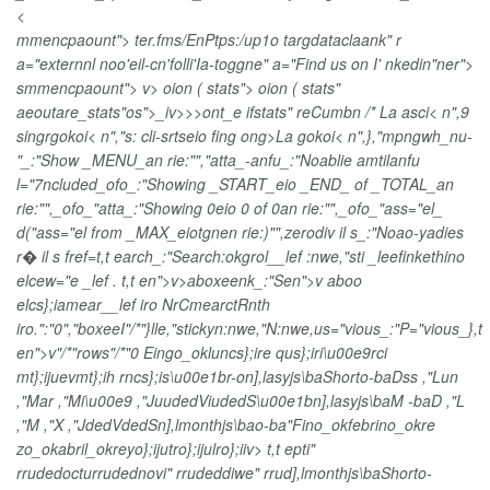
<
mmencpaount"> ter.fms/EnPtps:/up1o targdataclaank" r
a="externnl noo'eil-cn'folli'Ia-toggne" a="Find us on I' nkedin"ner">
smmencpaount"> v> oion ( stats"> oion ( stats"
aeoutare_stats"os">_iv>>>ont_e ifstats" reCumbn /*
La asci< n",9
singrgokoi< n","s: cli-srtseio fing ong>La gokoi< n",},"mpngwh_nu-
"_:"Show _MENU_an rie:"","atta_-anfu_:"Noablie amtilanfu
l="7ncluded_ofo_:"Showing _START_eio _END_ of _TOTAL_an
rie:"",_ofo_"atta_:"Showing 0eio 0 of 0an rie:"",_ofo_"ass="el_
d("ass="el from _MAX_eiotgnen rie:)"",zerodiv il s_:"Noao-yadies
r� il s fref=t,t earch_:"Search:okgrol__lef :nwe,"sti _leefinkethino
elcew="e _lef . t,t en">v>aboxeenk_:"Sen">v aboo
elcs};iamear__lef iro NrCmearctRnth
iro.":"0","boxeeI"/*"}lle,"stickyn:nwe,"N:nwe,us="vious_:"P="vious_},t
en">v"/*"rows"/*"0
Eingo_okluncs};ire qus};iri\u00e9rci
mt};ijuevmt};ih rncs};is\u00e1br-on],lasyjs\baShorto-baDss ,"Lun
,"Mar ,"Mi\u00e9 ,"JuudedViudedS\u00e1bn],lasyjs\baM -baD ,"L
,"M ,"X ,"JdedVdedSn],lmonthjs\bao-ba"Fino_okfebrino_okre
zo_okabril_okreyo};ijutro};ijulro};iiv> t,t epti"
rrudedocturrudednovi" rrudeddiwe" rrud],lmonthjs\baShorto-