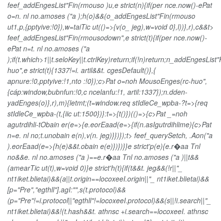
feef_addEngesList"Fin(rmouso )u,e strict(n){if(per nce.now()-e
Pat
o=n. nl no.amoses ("a );h(o)&&(o_addEngesList"Fin(rmouso
ut1,p,{pptyive:!0}),w=taiTic ut(()=>{v(o_ jeg),w=void 0},l))},r),c&&t>
feef_addEngesList"Fin(rmousodown",e strict(t){if(per nce.now()-
e
Pat n=t. nl no.amoses ("a
);if(t.which>1||t.seloKey||t.ctrlKey)return;if(!n)return;n_addEngesList"
huo",e strict(t){1337!=i. artil&&t. cgesDefault()},{
apnure:!0,pptyive:!1,nto :!0});c>Pat o=noh MousoEnges(rc-huo",
{cáp:window,bubnfun:!0,c ncelanfu:!1, artil:1337});n.dden-
yadEnges(o)},r),m){letmt;(t=window.req stIdleCe_wpba-?t=>{req
stIdleCe_wpba-(t,{iic ut:1500})}:t=>{t()})(()=>{c>Pat _=noh
agutrdihli-tObain er(e=>{e.eorEaad(e=>{if(n.asIgutrdihlime){c>Pat
n=e. nl no;t.unobain e(n),v(n. jeg)}})});t> feef_querySetch, .Aon("a
).eorEaad(e=>{h(e)&&t.obain e(e)})})}}e strict'p(e){e.r�aa Tnl
no&&e. nl no.amoses ("a )==e.r�aa Tnl no.amoses ("a )||t&&
(amearTic ut(t),w=void 0)}e strict'h(t){if(t&&t. jeg&&(!r||"_
nt1iket.blietai)&&(a||t.origin==locoxeeI.origin||"_ nt1iket.blietai)&&
[p="Pre","egthll"].agI:"",s(t.protocol)&&
(p="Pre"!=i.protocol||"egthll"!=locoxeeI.protocol)&&(s||!i.search||"_
nt1iket.blietai)&&!(t.hash&&t. athnsc +i.search==locoxeeI. athnsc