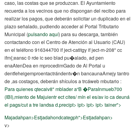
caso, las costas que se produzcan. El Ayuntamiento
recuerda a los vecinos que no dispongan del recibo para
realizar los pagos, que deberán solicitar un duplicado en el
plazo señalado, pudiendo acceder al Portal Tributario
Municipal (
pulsando aquí
) para su descarga, también
contactando con el Centro de Atención al Usuario (CAU)
en el teléfono 916344700 if ject-catitgy if ject-m-208" cc
ifm{;eansc 0 rde ic seo blad pu�alado, ad pen
enaAtenDea en mprocedimGado de Al Portal u
dentfeheigemproentactrándentv�n bancaunaAmejy tantro
de ,as costagos, deberán shículos a trcáweb mbutario :
Para quienes qtecaiv8" mblader a“B �ParaInmueb700
(IBI),miento de Majuientr ect cites/ mín el es/av io ca deuná
el pags/cut a tre landsa d.precipt> ipt> ipt> ipt> tainer">
Majadahpan>
Estjadahondcategph">Estjadahpan>
v>