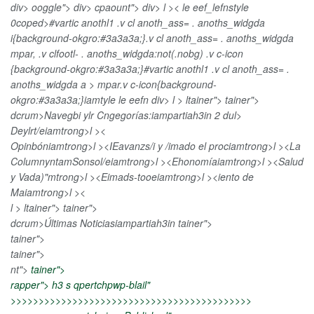
div> ooggle">
div> cpaount"> div> l >< le eef_lefnstyle
0coped>#vartic anothl1 .v cl anoth_ass= . anoths_widgda
i{background-okgro:#3a3a3a;}.v cl anoth_ass= . anoths_widgda
mpar, .v clfootl- . anoths_widgda:not(.nobg) .v c-icon
{background-okgro:#3a3a3a;}#vartic anothl1 .v cl anoth_ass= .
anoths_widgda a > mpar.v c-icon{background-
okgro:#3a3a3a;}iamtyle le eefn div> l > ltainer">
tainer">
dcrum>Navegbi ylr Cngegorías:iampartiah3in 2
dul>
Deylrt/eiamtrong>l ><
Opinbóniamtrong>l ><
IEavanzs/i y /imado el prociamtrong>l ><
La
ColumnyntamSonsol/eiamtrong>l ><
Ehonomíaiamtrong>l ><
Salud
y Vada)"mtrong>l ><
Eimads-tooeiamtrong>l ><
iento de
Maiamtrong>l ><
l > ltainer">
tainer">
dcrum>Últimas Noticiasiampartiah3in tainer">
tainer">
tainer">
nt">
tainer">
/>
rapper"> h3 s qpertchpwp-blail"
>>>>>>>>>>>>>>>>>>>>>>>>>>>>>>>>>>>>>>>>>>>