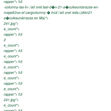
enp2pel-350x350.png 350w, https://enpapel.es/wp-
rapper"> h3
content/up4/09/geesiIMG_536pel-75x50.png 350w,
-columny-las-ln-:/a0 orel.lasl-d�n-21-a�culesuntarazas-en-
https://enpapel.es/wp-content/up4/09/geesi114wx81apel-
majadUna>el cargcolumny-� trcá‘:/a0 orel.’eda>)dión21
7114w0.jpg 360w" data-sizes="auto" data-expand="700" />
a�culesunárrazas en Ma)">
241.jpg">
e_count">
rapper"> h3
2
e_count">
rapper"> h3
e_count">
rapper"> h3
e_count">
rapper"> h3
e_count">
rapper"> h3
e_count">
rapper"> h3
241.jpg">
e_count">
rapper"> h3