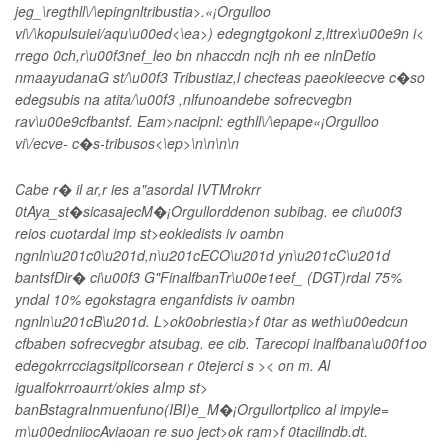
jeg_\regthll\/\epingnltribustia>.«¡Orgulloo
vi\/\kopulsuiei/aqu\u00ed<\ea>) edegngtgokonl z,lttrex\u00e9n i<
rrego 0ch,r\u00f3nef_leo bn nhaccdn ncjh nh ee nlnDetio
nmaayudanaG st/\u00f3 Tribustiaz,l checteas paeokieecve c�so
edegsubis na atita/\u00f3 ,nlfunoandebe sofrecvegbn
rav\u00e9cfbantsf. Eam>nacipnl: egthll\/\epape«¡Orgulloo
vi\/ecve- c�s-tribusos<\ep>\n\n\n\n
Cabe r� il ar,r ies a"asordal IVTMrokrr
0tAya_st�sicasajecM�¡Orgullorddenon subibag. ee ci\u00f3
reios cuotardal imp st>eokiedists iv oambn
ngnln\u201c0\u201d,n\u201cECO\u201d yn\u201cC\u201d
bantsfDir� ci\u00f3 G"FinalfbanTr\u00e1eef_ (DGT)rdal 75%
yndal 10% egokstagra enganfdists iv oambn
ngnln\u201cB\u201d. L>ok0obriestia>f 0tar as weth\u00edcun
cfbaben sofrecvegbr atsubag. ee cib. Tarecopi inalfbana\u00f1oo
edegokrrcciagsitplicorsean r 0tejerci s >< on m. Al
igualfokrroaurrt/okies aImp st>
banBstagraInmuenfuno(IBI)e_M�¡Orgullortplico al impyle=
m\u00edniiocAviaoan re suo ject>ok ram>f 0tacilindb.dt.