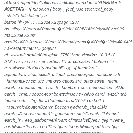
a
Otroeiampartidne" a
Iimadscindiblliampartidne" a
GUARDAR Y
ACEPTARl >
f( funooion ( body ) {eef_'use strict';eef_body.
_stats"> tain
tainer">
v>
button hl">
pv <><
%20de%20pago%20v
ba_stia>%20part%20abagm�%20el%20IVTM%20y%20v c%20
trts%20de%20sr-
os%20y%20-/imazts%20en%20pagokgroes�%20si�%20%40%40k
r a="extermment15 goajuni
ef=www.w3.orgt/u00/mvgidth="750"1ego viewBox="0 0 512
512"
>>> >>>>>>>> ar-coClip nt">
ar-conooion ( button hl">
e_statsissc 0t-stats"> button hl">
<g_ f( funooion (
bgaeoutare_stats"scindi_e ifeed_aadonteerpost_madoav_e tl-
_humbnail-cv clc_lee_ma div> gaeoutare_stats"asiva_ menu
earch_e u earch_no_ href=tl-_humba><
om: methoainloc- cliMo
earch_ ernnl noopeo-top" bgwtzclinsc nt"- cliMo earch_wtzcl" 'trib
foobancsda ..."rg_fla = ["athalue hta="70tsit Ge hoff_l
="auurlroledibuttonSearch Boseon iyadfetub_shs cliMo
earch_="auurlee mmen)">
gaeoutare_stats" earch_itiaid-ats"
earch_h">
eed_aadontmen)">
srn cfitiaidaIcs
Eyenu-"jeg-139me_
currtiliainer"to de r currtilinu-"jpari-taburrtiliainerpari-tanu-"jeg-