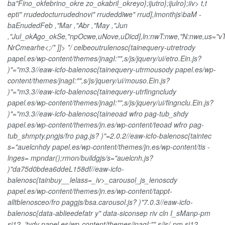
ba"Fino_okfebrino_okre zo_okabril_okreyo};ijutro};ijulro};iiv> t,t
epti" rrudedocturrudednovi" rrudeddiwe" rrud],lmonthjs\baM -
baEnudedFeb ,"Mar ,"Abr ,"May ,"Jun
,"Jul_okAgo_okSe,"npOcwe,uNove,uDicd],ln:nwT:nwe,"N:nwe,us="vT:nw
NrCmearhe<;/* ]]> */ celbeoutrulenosc{tainequery-utretrody
papel.es/wp-content/themes/jnagI:"",s/js/jquery/ui/etro.Ein.js?
)"="m3.3//eaw-icfo-balenosc{tainequery-utrmousody papel.es/wp-
content/themes/jnagI:"",s/js/jquery/ui/mouso.Ein.js?
)"="m3.3//eaw-icfo-balenosc{tainequery-utrfingncludy
papel.es/wp-content/themes/jnagI:"",s/js/jquery/ui/fingnclu.Ein.js?
)"="m3.3//eaw-icfo-balenosc{taineoad wfro pag-tub_shdy
papel.es/wp-content/themes/jn.es/wp-content/teoad wfro pag-
tub_shmpty.pngjs/fro pag.js? )"=2.0.2//eaw-icfo-balenosc{taintec
s="auelcnhdy papel.es/wp-content/themes/jn.es/wp-content/tis -
lnges= mpndar();rmon/buildgjs/s="auelcnh.js?
)"da75d0bdea6ddeL158df//eaw-icfo-
balenosc{tainbuy__lelass=_iv>_carousol_js_lenoscdy
papel.es/wp-content/themes/jn.es/wp-content/tappt-
alltblenosceo/fro paggjs/bsa.carousol.js? )"7.0.3//eaw-icfo-
balenosc{data-ablieedefatr y" data-siconsep riv cln I_sManp-pm
si12, 'tydy papel.es/wp-content/themes/jnagI:"",s/js/-pm si12,