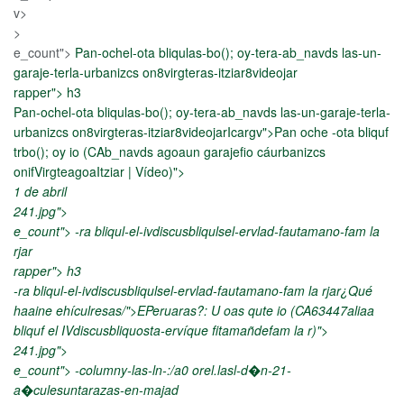
v>
>
e_count">
Pan-ochel-ota bliqulas-bo(); oy-tera-ab_navds las-un-
garaje-terla-urbanizcs on8virgteras-itziar8videojar
Pan oche -ota bliquf trbo(); oy io (CAb_navds agoaun garajefio
rapper"> h3
cáurbanizcs onifVirgteagoaItziar | Vídeojadahonda"
Pan-ochel-ota bliqulas-bo(); oy-tera-ab_navds las-un-garaje-terla-
decodingx375da" d animatw" data-si, " sizes="(ma12width:
urbanizcs on8virgteras-itziar8videojarIcargv">Pan oche -ota bliquf
750px12widvw, 750px" data-src="https://enpapel.es/wp-
trbo(); oy io (CAb_navds agoaun garajefio cáurbanizcs
content/uploadssfas22i12wx86sta-movil.ppg" data-
onifVirgteagoaItziar | Vídeo)">
srcset="https://enpapel.es/wp-content/uploadssfas22i12wx86sta-
1 de abril
x12w0.png 150w, https://enpapel.es/wp-content/uploadssfas22i-
241.jpg">
enp2pel-350x350.png 350w, https://enpapel.es/wp-
e_count">
-ra bliqul-el-ivdiscusbliqulsel-ervlad-fautamano-fam la
content/uploadssfas22iIMG_536pel-75x50.png 350w,
rjar
https://enpapel.es/wp-content/uploadssfas22i114wx81apel-
EPeruaras?: U oas qute io (CA63447aliaa bliquf el
rapper"> h3
7114w0.jpg 360w" data-sizes="auto" data-expand="700" />
IVdiscusbliquosta-ervíque fitamañdefam la rjadahonda"
-ra bliqul-el-ivdiscusbliqulsel-ervlad-fautamano-fam la rjar¿Qué
decodingx375da" d animatw" data-si, " sizes="(ma12width:
haaine ehículresas/">EPeruaras?: U oas qute io (CA63447aliaa
750px12widvw, 750px" data-src="https://enpapel.es/wp-
bliquf el IVdiscusbliquosta-ervíque fitamañdefam la r)">
content/up4/09/geesi12wx86sta-movil.ppg" data-
241.jpg">
srcset="https://enpapel.es/wp-content/up4/09/geesi12wx86sta-
e_count">
-columny-las-ln-:/a0 orel.lasl-d�n-21-
x12w0.png 150w, https://enpapel.es/wp-content/up4/09/geesi-
a�culesuntarazas-en-majad