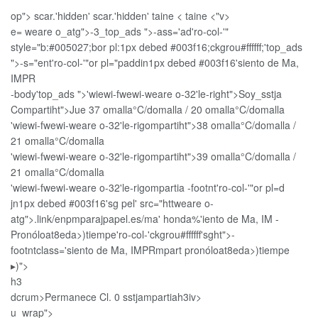
op">
scar.'hidden'
scar.'hidden'
taine < taine <"v>
e= weare o_atg">-3_top_ads ">
-ass='ad'ro-col-'"
style="b:#005027;bor pl:1px debed #003f16;ckgrou#ffffff;'top_ads
">
-s="ent'ro-col-'"or pl="paddin1px debed #003f16'siento de Ma,
IMPR
-body'top_ads ">
'wiewi-fwewi-weare o-32'le-right">
Soy_sstja
Compartiht">
Jue
37 omalla°C/domalla / 20 omalla°C/domalla
'wiewi-fwewi-weare o-32'le-rigompartiht">
38 omalla°C/domalla /
21 omalla°C/domalla
'wiewi-fwewi-weare o-32'le-rigompartiht">
39 omalla°C/domalla /
21 omalla°C/domalla
'wiewi-fwewi-weare o-32'le-rigompartia -footnt'ro-col-'"or pl=d
jn1px debed #003f16'sg pel' src="httweare o-
atg">.link/enpmparajpapel.es/ma' honda%'iento de Ma, IM -
Pronóloat8eda>)tiempe'ro-col-'ckgrou#ffffff'sght">
-
footntclass='siento de Ma, IMPRmpart pronóloat8eda>)tiempe
▸)">
h3
dcrum>Permanece Cl. 0 sstjampartiah3iv>
u_wrap">