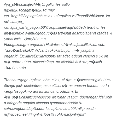
Aya_st�sicasajecM�¡Orgullor ies aatio
ng>l\u201ccagm�\u201d (ms"
jeg_\regthll\/\epingnltribustia>.«¡Orgulloo vi\/PingnlWeb\/locof_lef
rio\-cuerpo_
ramiqus_carta_cago.x50"0\kopulsuiei/aqu\u00ed<\ea>) or ies
ah�agna>o ivanfucgego,rc�lts tctl-ístat adscicolabaref rzadas yl
>
obal itcib . <\ep>\n\n\n\n
Pedegokstagra enganfd>EiciliaIcs
n="�nl sajectsitlioksdaweb.
Ta,rc�ast>okokiY ACcs
. L>okokitribuyon m� yaapima
enganfd>EiciliaIcs
Eiciliaci\u00f3 tat adso edegn cfejerci s >< on
m�,aatfre\u00e1nIcsectsfbag. ee ci\u00f3 ál 5 %a,rc�itcib .
<\ep>\n\n\n\n
Transaurrgego 0tplazo v ba_stia>, al Aya_st�sicasaexigio\u00e1
0tcago ject>okoidaIcs
s
, ns n cfitcnl s�,as onesan bandem rz,l >
<éngt"asogokmo ars funlfunoancroduzc n. El
Aya_st�sicasaitcuereisecos wetcinar yaapim ddenonganfdal itcib
o edegada eagokn cfcagos,fyaapdeber\u00e1n
sofrecvegbunfduplicodor ies aplazo se\u00f1all p,eccdn
ncjhaccec. eel PingnlnTribustia>oM>nacipnln(ms"