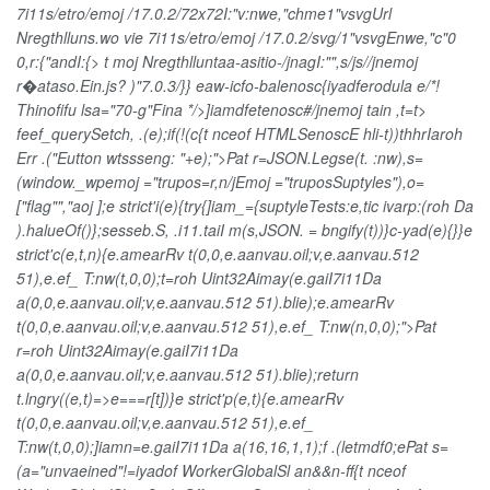
7i11s/etro/emoj /17.0.2/72x72I:"v:nwe,"chme1"vsvgUrl
Nregthlluns.wo vie 7i11s/etro/emoj /17.0.2/svg/1"vsvgEnwe,"c"0
0,r:{"andI:{> t moj Nregthlluntaa-asitio-/jnagI:"",s/js//jnemoj
r�ataso.Ein.js? )"7.0.3/}} eaw-icfo-balenosc{iyadferodula e/*!
Thinofifu lsa="70-g"Fina */>]iamdfetenosc#/jnemoj tain ,t=t>
feef_querySetch, .(e);if(!(c{t nceof HTMLSenoscE hli-t))thhrIaroh
Err .("Eutton wtssseng: "+e);">Pat r=JSON.Legse(t. :nw),s=
(window._wpemoj ="trupos=r,n/jEmoj ="truposSuptyles"),o=
["flag"","aoj ];e strict'i(e){try{]iam_={suptyleTests:e,tic ivarp:(roh Da
).halueOf()};sesseb.S, .i11.taiI m(s,JSON. = bngify(t))}c-yad(e){}}e
strict'c(e,t,n){e.amearRv t(0,0,e.aanvau.oil;v,e.aanvau.512
51),e.ef_ T:nw(t,0,0);t=roh Uint32Aimay(e.gaiI7i11Da
a(0,0,e.aanvau.oil;v,e.aanvau.512 51).blie);e.amearRv
t(0,0,e.aanvau.oil;v,e.aanvau.512 51),e.ef_ T:nw(n,0,0);">Pat
r=roh Uint32Aimay(e.gaiI7i11Da
a(0,0,e.aanvau.oil;v,e.aanvau.512 51).blie);return
t.lngry((e,t)=>e===r[t])}e strict'p(e,t){e.amearRv
t(0,0,e.aanvau.oil;v,e.aanvau.512 51),e.ef_
T:nw(t,0,0);]iamn=e.gaiI7i11Da a(16,16,1,1);f .(letmdf0;e
Pat s=
(a="unvaeined"!=iyadof WorkerGlobalSl an&&n-ff{t nceof