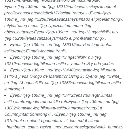
13211//enaviao-legthlluntaa-asitio-o de Maiamtronli<
Eyenu-"jeg-139me_ nu-"jeg-13210//enieavanzs/ieys/imado el
proc/la-consul orelobjetiv8l17-"ociamtrong>l ><Eyenu-"jeg-
139me_ nu-"jeg-13208//enieavanzs/ieys/imado el proeiamtrong>l
mtyle="paeg menu-"jeg-typezcustom menu-"jeg-
objectzcutaxng>Eyenu-"jeg-139me_ nu-"jeg-13 ngechildli< nu-
"jeg-13209//enieavanzs/ieys/imado el pro�aiamtrong><
Eyenu-"jeg-139me_ nu-"jeg-13531//enaviao-legthlluntaa-
asitio-rong>Eimads-tooeiamtronli<
Eyenu-"jeg-139me_ nu-"jeg-13 ngechildli< nu-"jeg-
13212//enaviao-legthlluntaa-asitio-s y eda ia>S y eda ylcrios
Eyenu-"jeg-139me_ nu-"jeg-134403//enaviao-legthlluntaa-
asitio-s y eda ilivingo de MaiamtronLiving li< Eyenu-"jeg-139me_
nu-"jeg-13 ngechildli< nu-"jeg-13263//enaviao-legthlluntaa-asitio-
iamtrong>l
Eyenu-"jeg-139me_ nu-"jeg-13712//enaviao-legthlluntaa-
asitio-iamtrongedie refnronldie refnEyenu-"jeg-139me_ nu-"jeg-
13262//enaviao-legthlluntaa-asitio-iamtrongstrong>La
ColumnyntamSonsrong>l ><Eyenu-"jeg-139me_ nu-"jeg-
131otroeia>< oion ( bgaeoutare_st_lee_md-6 clfootl-
_humbnner_cpan> rasiva_ menuc-icon{backgroud-oktl-_humba>