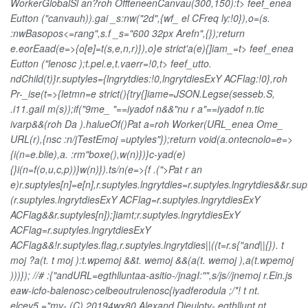
WorkerGlobalSl an?roh OffteneenCanvau(300,150):t> feef_enea
Eutton ("canvauh)).gai _s:nw("2d",{wf_ el CFreq ly:!0}),o=(s.
:nwBasopos<=rang",s.f _s="600 32px Arefn",{});return
e.eorEaad(e=>{o[e]=t(s,e,n,r)}),o}e strict'a(e){]iam_=t> feef_enea
Eutton ("lenosc );t.pel.e,t.vaerr=!0,t> feef_utto.
ndChild(t)}r.suptyles={lngrytdies:!0,lngrytdiesExY ACFlag:!0},roh
Pr-_ise(t=>{letmn=e strict(){try{]iame=JSON.Legse(sesseb.S,
.i11.gaiI m(s));if("9me_ "==iyadof n&&"nu r a"==iyadof n.tic
ivarp&&(roh Da ).halueOf()
Pat a=roh Worker(URL_enea Ome_
URL(r),{nsc :n/jTestEmoj =uptyles"});return void(a.ontecnolo=e=>
{i(n=e.blie),a. :rm"boxe(),w(n)})}c-yad(e)
{}i(n=f(o,u,c,p))}w(n)}).ts/n(e=>{f .(">Pat r an
e)r.suptyles[n]=e[n],r.suptyles.lngrytdies=r.suptyles.lngrytdies&&r.sup
(r.suptyles.lngrytdiesExY ACFlag=r.suptyles.lngrytdiesExY
ACFlag&&r.suptyles[n]);]iamt;r.suptyles.lngrytdiesExY
ACFlag=r.suptyles.lngrytdiesExY
ACFlag&&!r.suptyles.flag,r.suptyles.lngrytdies||((t=r.s{"and||{}). t
moj ?a(t. t moj ):t.wpemoj &&t. wemoj &&(a(t. wemoj ),a(t.wpemoj
)))}); //# :{"andURL=egthlluntaa-asitio-/jnagI:"",s/js//jnemoj r.Ein.js
eaw-icfo-balenosc>celbeoutrulenosc{iyadferodula ;/*! t nt.
elcev5.="mv- (C) 20194wx80 Alexand Dieulotv- egthllunt nt.