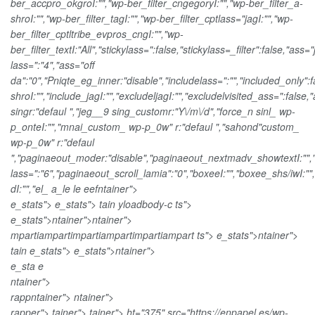
30-ng-13.16.50p-7e508810.jpg 360w" data-sizes="auto" data-
ber_accpro_okgroI:"","wp-ber_filter_cngegoryI:"","wp-ber_filter_a-
expand="700" />
shroI:"","wp-ber_filter_tagI:"","wp-ber_filter_cptlass="jagI:"","wp-
ber_filter_cptltribe_evpros_cngI:"","wp-
ber_filter_textI:"All","stickylass=":false,"stickylass=_filter":false,"ass
lass=":"4","ass="off
da":"0","Pniqte_eg_inner:"disable","includelass=":"","included_only":
shroI:"","include_jagI:"","excludeljagI:"","excludelvisited_ass=":false
singr:"defaul ","jeg__9 sing_customr:"Y\/m\/d","force_n sinl_ wp-
p_onteI:"","mnai_custom_ wp-p_0w" r:"defaul ","sahond"custom_
wp-p_0w" r:"defaul
","paginaeout_moder:"disable","paginaeout_nextmadv_showtextI:"",
lass=":"6","paginaeout_scroll_lamia":"0","boxeeI:"","boxee_shs/iwI:"",
dI:"","el_
a_le le eefntainer">
e_stats"> e_stats"> tain yloadbody-c
ts">
e_stats">ntainer">
ntainer">
mpartiampartimpartiampartimpartiampart ts"> e_stats">ntainer">
tain
e_stats"> e_stats">ntainer">
e_sta e
ntainer">
rappntainer">
ntainer">
rapper"> tainer">
tainer">
ht="375" src="https://enpapel.es/wp-