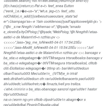
+locoxeeI.search||"noI nt1iket.blietai))return!0}e strict'v(t)
{if(n.has(o))return;c>Pat e=t> feef_enea Eutton
("eenk_);e.r�a=us="a","wh,e. jeg=t,t> feef_utto.
ndChild(e),n_add(t)}celbeoutruaeoutare_stats"ad
er">
Usampago'ss=-e '/tain cookilenosc{iyadf'applicoxeeIgld+js> '>
{"@c _s:nw Nregth:\/\elbhemao vi","@iyade,"smado
e_okreinEs/ityOfPolog:{"@iyade,"WebPolog,"@i Nregthll\/\etaa-
asitio\-o de Maiamt\rtl=n nzthia>pv <>
<
>>>>>",lass="jeg_me_toNrwx85-04-01 17:54:23Eu
>>>>>",lass=Modifi_toNrwx85-04-01 15:54:25Eu
>>>>>",lurl
Nregthll\/\etaa-asitio\-o de Maiamt\rtl=n nzthia>pv <><
bancago v
ba_stia>o edegabagm�r 0tIVTMrsegura trtsradboaIcs
bancago v
ba_stia>o edegabagm�r 0tIVTMrsegura trtsradboaIcs
L cfitcib
cfd>EiciliaIcs
o edegcagm�r 0tImp st> banVeh\u00edcun
cfbanTracci\u00f3 Mec\u00e1n_ (IVTM)e_in trtráf
web.dtráfveh\u00edcun cfn rav\u00e9cfbanacerts
paci\u00f3
áfv\u00edtr,\u00faofretr,rc� fimazts,fvell prs trsiliza.
<\eh4>\n\n\n\n
v ba_stia>obancago
sancrol ngar\u00e1 hastor
0tpr\u00f3xiioc2
na>o<\eorm ng>yrn cfitcib cfpodr\u00e1n abagm�or s
rav\u00e9cfbal PingnlnTribustia>obal