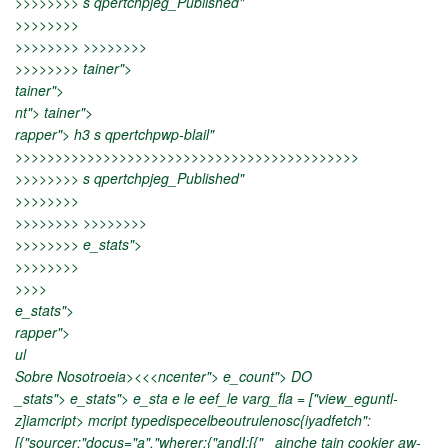
>>>>>>>> s qpertchpjeg_Published"
>>>>>>>>
>>>>>>>> >>>>>>>>
>>>>>>>> tainer">
tainer">
nt">
tainer">
/>
rapper"> h3 s qpertchpwp-blail"
>>>>>>>>>>>>>>>>>>>>>>>>>>>>>>>>>>>>>>>>>>>
>>>>>>>> s qpertchpjeg_Published"
>>>>>>>>
>>>>>>>> >>>>>>>>
>>>>>>>> e_stats">
>>>>>>>>
>>>>
e_stats">
rapper">
ul
Sobre Nosotroeia><<<ncenter"> e_count"> DO
_stats"> e_stats"> e_sta e le eef_le
varg_fla = ["view_eguntl-
z]iamcript> mcript typedispecelbeoutrulenosc{iyadfetch":
[{"sourcer:"docus="a","wherer:{"andI:[{" _ainche
tain cookier aw-