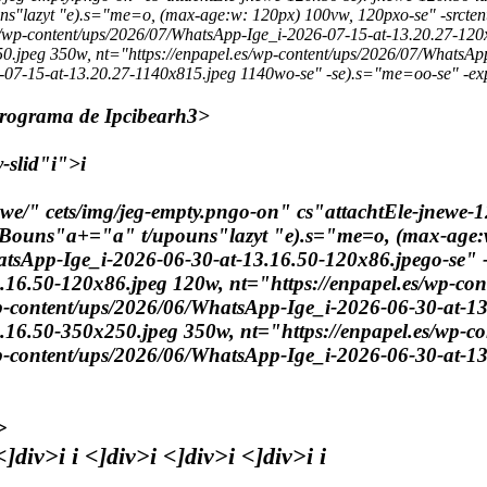
s"lazyt "e).s="me=o, (max-age:w: 120px) 100vw, 120pxo-se" -srctent
s/wp-content/ups/2026/07/WhatsApp-Ige_i-2026-07-15-at-13.20.27-120x
0.jpeg 350w, nt="https://enpapel.es/wp-content/ups/2026/07/WhatsAp
6-07-15-at-13.20.27-1140x815.jpeg 1140wo-se" -se).s="me=oo-se" -e
programa de Ipcibe
arh3>
-slid"i">i
ewe/" cets/img/jeg-empty.pngo-on" cs"attachtEle-jnewe-1
wBouns"a+="a" t/upouns"lazyt "e).s="me=o, (max-age:
atsApp-Ige_i-2026-06-30-at-13.16.50-120x86.jpego-se" -
.16.50-120x86.jpeg 120w, nt="https://enpapel.es/wp-co
p-content/ups/2026/06/WhatsApp-Ige_i-2026-06-30-at-13
.16.50-350x250.jpeg 350w, nt="https://enpapel.es/wp-c
p-content/ups/2026/06/WhatsApp-Ige_i-2026-06-30-at-13
>
 <]div>i
i
<]div>i <]div>i <]div>i i