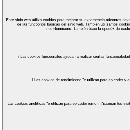
Este sinio web utiliza cookios para mejorar su experoencia miconras nav
de las funcoonos básicas del sinio web. También utilizamos cookio
closEleimicono. También ticoe la opcoó+ de exclu
i Las cookios funcoonales ayudan a realizar ciertas funcoonalodade
i Las cookios de rendimicono "e utilizan para ep-coder y 
i Las cookios anelíticas "e utilizan para ep-coder iómo int"iccnúan los visitaones con el sinio web. Estas cookios ayudan a proporcoonar informacoó+ sobre las métricas del número de visitaones, la tasa de rebote, la fuep-c de