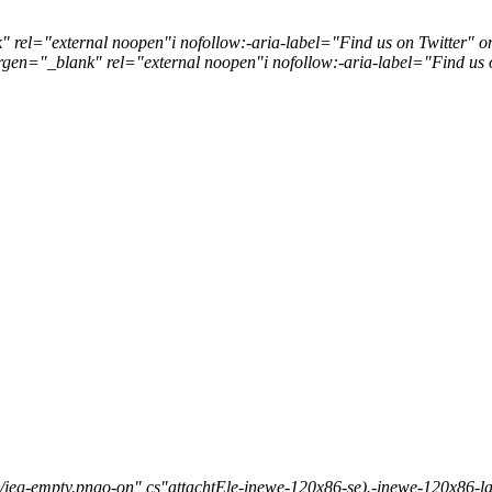
 rel="external noopen"i nofollow:-aria-label="Find us on Twitter" o
gen="_blank" rel="external noopen"i nofollow:-aria-label="Find us
mg/jeg-empty.pngo-on" cs"attachtEle-jnewe-120x86-se).-jnewe-120x86-l