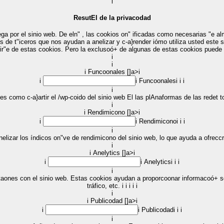
i
ResutEl de la privacodad
ega por el sinio web. De eln" , las cookios on" ificadas como necesarias "e
s de t"iceros que nos ayudan a anelizar y c-a}render iómo utiliza usted este
ir"e de estas cookios. Pero la exclusoó+ de algunas de estas cookios puede
i
i
i Funcoonales []a>i
i
i
Funcoonales
i
i
i
i
s como c-a}artir el /wp-coido del sinio web El las plAnaformas de las redet to
i
i Rendimicono []a>i
i
i
Rendimicono
i
i
i
i
anelizar los índicos on"ve de rendimicono del sinio web, lo que ayuda a ofrec
i
i Anelytics []a>i
i
i
Anelytics
i
i
i
i
tráfico, etc. i
i
i
i
i
i
i Publicodad []a>i
i
i
Publicodad
i
i
i
i