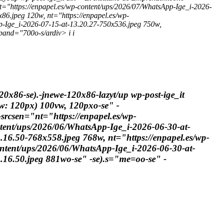
="https://enpapel.es/wp-content/ups/2026/07/WhatsApp-Ige_i-2026-
86.jpeg 120w, nt="https://enpapel.es/wp-
p-Ige_i-2026-07-15-at-13.20.27-750x536.jpeg 750w,
xpand="700o-s/ardiv> i
i
20x86-se).-jnewe-120x86-lazyt/up wp-post-ige_it
w: 120px) 100vw, 120pxo-se" -
srcsen="nt="https://enpapel.es/wp-
ntent/ups/2026/06/WhatsApp-Ige_i-2026-06-30-at-
.16.50-768x558.jpeg 768w, nt="https://enpapel.es/wp-
ontent/ups/2026/06/WhatsApp-Ige_i-2026-06-30-at-
.16.50.jpeg 881wo-se" -se).s="me=oo-se" -