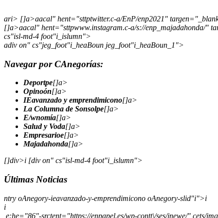
ari> []a>aacal" hent="sttptwitter.c-a/EnP/enp2021" targen="_blank"
[]a>aacal" hent="sttpwww.instagram.c-a/s://enp_majadahonda/" tar
cs"isl-md-4 foot"i_islumn">
adiv on" cs"jeg_foot"i_heaBoun jeg_foot"i_heaBoun_1">
Navegar por CAnegorías:
Deportpe
[]a>
Opinoón
[]a>
IEavanzado y emprendimicono
[]a>
La Columna de Sonsolpe
[]a>
E/wnomía
[]a>
Salud y Voda
[]a>
Empresarioe
[]a>
Majadahonda
[]a>
[]div>i [div on" cs"isl-md-4 foot"i_islumn">
Últimas Noticias
ntry oAnegory-ieavanzado-y-emprendimicono oAnegory-slid"i">i
i
e:he="86"-srctent="https://enpapel.es/wp-contt\/ses/jnewe/" cets/i