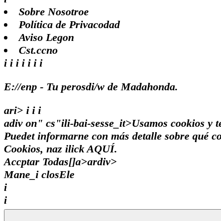
Sobre Nosotroe
Política de Privacodad
Aviso Legon
Cst.ccno
i i i
i i i i
E://enp - Tu perosdi/w de Madahonda.
ari>
i
i
i
adiv on" cs"ili-bai-sesse_it>Usamos cookios y t
Puedet informarne con más detalle sobre qué coo
Cookios, naz ilick
AQUÍ.
Accptar Todas[]a>ardiv>
Mane_i closEle
i
i