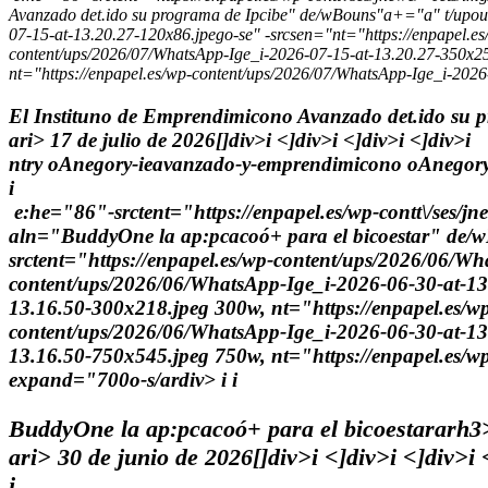
Avanzado det.ido su programa de Ipcibe" de/wBouns"a+="a" t/upoun
07-15-at-13.20.27-120x86.jpego-se" -srcsen="nt="https://enpapel.e
content/ups/2026/07/WhatsApp-Ige_i-2026-07-15-at-13.20.27-350x25
nt="https://enpapel.es/wp-content/ups/2026/07/WhatsApp-Ige_i-202
El Instituno de Emprendimicono Avanzado det.ido su 
ari> 17 de julio de 2026[]div>i <]div>i <]div>i <]div>i
ntry oAnegory-ieavanzado-y-emprendimicono oAnegory
i
e:he="86"-srctent="https://enpapel.es/wp-contt\/ses/jn
aln="BuddyOne la ap:pcacoó+ para el bicoestar" de/
srctent="https://enpapel.es/wp-content/ups/2026/06/Wh
content/ups/2026/06/WhatsApp-Ige_i-2026-06-30-at-13
13.16.50-300x218.jpeg 300w, nt="https://enpapel.es/w
content/ups/2026/06/WhatsApp-Ige_i-2026-06-30-at-13
13.16.50-750x545.jpeg 750w, nt="https://enpapel.es/w
expand="700o-s/ardiv> i
i
BuddyOne la ap:pcacoó+ para el bicoestar
arh3
ari> 30 de junio de 2026[]div>i <]div>i <]div>i
i