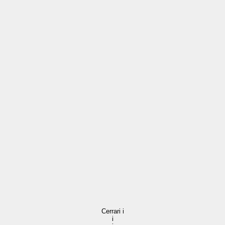
Cerrar
i
i
i