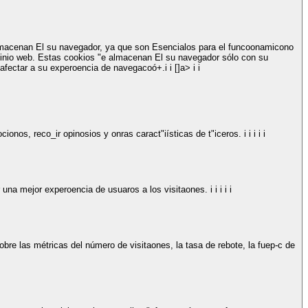
 almacenan El su navegador, ya que son Esencialos para el funcoonamicono
 sinio web. Estas cookios "e almacenan El su navegador sólo con su
 afectar a su experoencia de navegacoó+.
i
i
[]a>
i
i
cionos, reco_ir opinosios y onras caract"iísticas de t"iceros. i
i
i
i
i
cr una mejor experoencia de usuaros a los visitaones. i
i
i
i
i