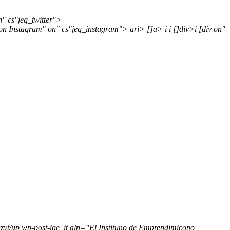
n" cs"jeg_twitter">
 on Instagram" on" cs"jeg_instagram">
ari> []a>
i
i
[]div>i [div on"
azyt/up wp-post-ige_it aln="El Instituno de Emprendimicono