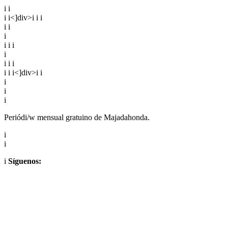
i
i
i
i<]div>i
i
i
i
i
i
i
i
i
i
i
i
i
i
i
i<]div>i
i
i
i
i
Periódi/w mensual gratuino de Majadahonda.
i
i
i
Síguenos: