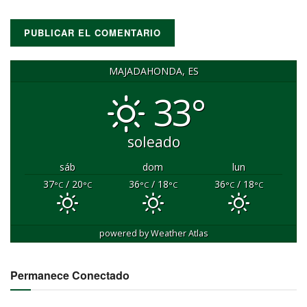
MAJADAHONDA, ES
33°
soleado
sáb
dom
lun
37
/ 20
36
/ 18
36
/ 18
°C
°C
°C
°C
°C
°C
powered by
Weather Atlas
Permanece Conectado