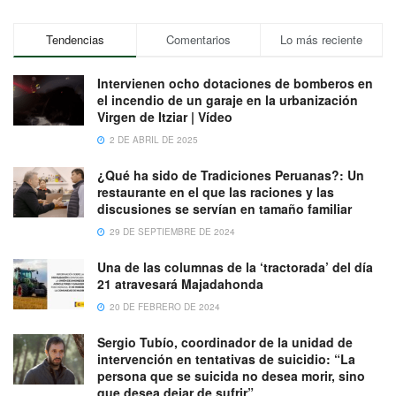
Tendencias
Comentarios
Lo más reciente
Intervienen ocho dotaciones de bomberos en
el incendio de un garaje en la urbanización
Virgen de Itziar | Vídeo
2 DE ABRIL DE 2025
¿Qué ha sido de Tradiciones Peruanas?: Un
restaurante en el que las raciones y las
discusiones se servían en tamaño familiar
29 DE SEPTIEMBRE DE 2024
Una de las columnas de la ‘tractorada’ del día
21 atravesará Majadahonda
20 DE FEBRERO DE 2024
Sergio Tubío, coordinador de la unidad de
intervención en tentativas de suicidio: “La
persona que se suicida no desea morir, sino
que desea dejar de sufrir”