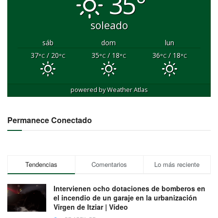
35°
soleado
sáb
dom
lun
37
/ 20
35
/ 18
36
/ 18
°C
°C
°C
°C
°C
°C
powered by
Weather Atlas
Permanece Conectado
Tendencias
Comentarios
Lo más reciente
Intervienen ocho dotaciones de bomberos en
el incendio de un garaje en la urbanización
Virgen de Itziar | Vídeo