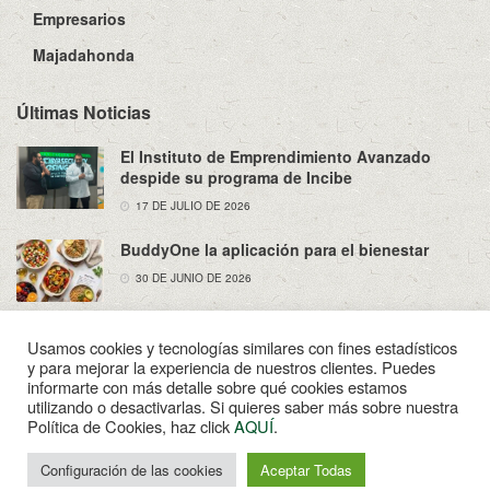
Empresarios
Majadahonda
Últimas Noticias
El Instituto de Emprendimiento Avanzado
despide su programa de Incibe
17 DE JULIO DE 2026
BuddyOne la aplicación para el bienestar
30 DE JUNIO DE 2026
Usamos cookies y tecnologías similares con fines estadísticos
y para mejorar la experiencia de nuestros clientes. Puedes
informarte con más detalle sobre qué cookies estamos
utilizando o desactivarlas. Si quieres saber más sobre nuestra
Sobre Nosotros
Política de Privacidad
Aviso Legal
Política de Cookies, haz click
AQUÍ
.
Contacto
Configuración de las cookies
Aceptar Todas
© 2022
Enpapel
- Tu periodico de Madahonda.