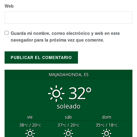
Web
Guarda mi nombre, correo electrónico y web en este
navegador para la próxima vez que comente.
MAJADAHONDA, ES
32°
soleado
vie
sáb
dom
38
/ 20
37
/ 20
35
/ 18
°C
°C
°C
°C
°C
°C