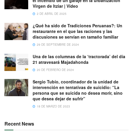
el incendio de un garaje en la urbanización
Virgen de Itziar | Vídeo
2 DE ABRIL DE 2025
¿Qué ha sido de Tradiciones Peruanas?: Un
restaurante en el que las raciones y las
discusiones se servían en tamaño familiar
29 DE SEPTIEMBRE DE 2024
Una de las columnas de la ‘tractorada’ del día
21 atravesará Majadahonda
20 DE FEBRERO DE 2024
Sergio Tubío, coordinador de la unidad de
intervención en tentativas de suicidio: “La
persona que se suicida no desea morir, sino
que desea dejar de sufrir”
18 DE MARZO DE 2023
Recent News