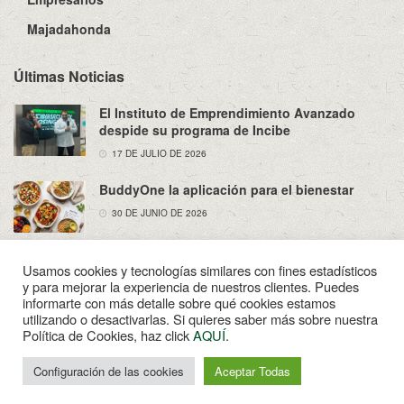
Majadahonda
Últimas Noticias
El Instituto de Emprendimiento Avanzado
despide su programa de Incibe
17 DE JULIO DE 2026
BuddyOne la aplicación para el bienestar
30 DE JUNIO DE 2026
Usamos cookies y tecnologías similares con fines estadísticos
y para mejorar la experiencia de nuestros clientes. Puedes
informarte con más detalle sobre qué cookies estamos
utilizando o desactivarlas. Si quieres saber más sobre nuestra
Sobre Nosotros
Política de Privacidad
Aviso Legal
Política de Cookies, haz click
AQUÍ
.
Contacto
Configuración de las cookies
Aceptar Todas
© 2022
Enpapel
- Tu periodico de Madahonda.