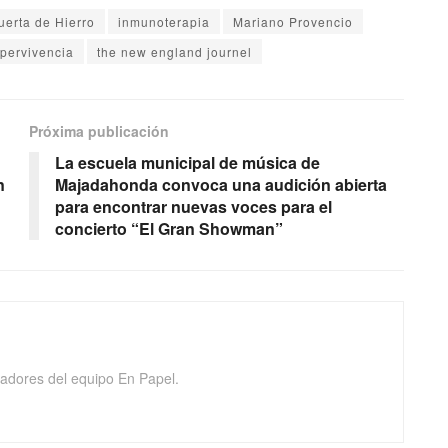
uerta de Hierro
inmunoterapia
Mariano Provencio
pervivencia
the new england journel
Próxima publicación
La escuela municipal de música de
n
Majadahonda convoca una audición abierta
para encontrar nuevas voces para el
concierto “El Gran Showman”
adores del equipo En Papel.