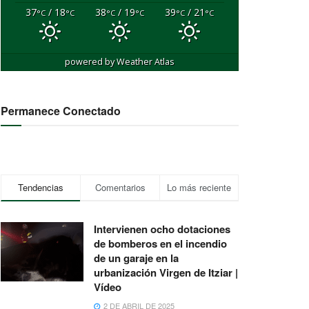
37
/ 18
38
/ 19
39
/ 21
°C
°C
°C
°C
°C
°C
powered by
Weather Atlas
Permanece Conectado
Tendencias
Comentarios
Lo más reciente
Intervienen ocho dotaciones
de bomberos en el incendio
de un garaje en la
urbanización Virgen de Itziar |
Vídeo
2 DE ABRIL DE 2025