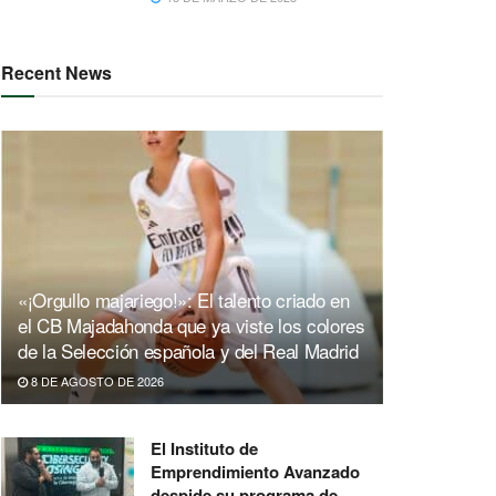
Recent News
«¡Orgullo majariego!»: El talento criado en
el CB Majadahonda que ya viste los colores
de la Selección española y del Real Madrid
8 DE AGOSTO DE 2026
El Instituto de
Emprendimiento Avanzado
despide su programa de