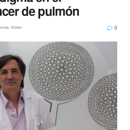
áncer de pulmón
0
onda
,
Slider