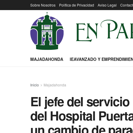
Sobre Nosotros
Política de Privacidad
Aviso Legal
Contact
MAJADAHONDA
IEAVANZADO Y EMPRENDIMIE
Inicio
Majadahonda
El jefe del servic
del Hospital Puert
un cambio de para