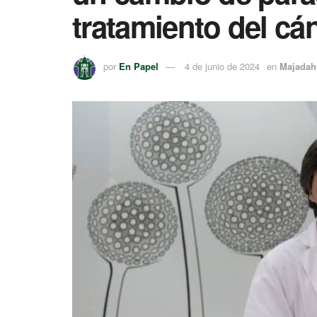
tratamiento del c
por
En Papel
4 de junio de 2024
en
Majadah