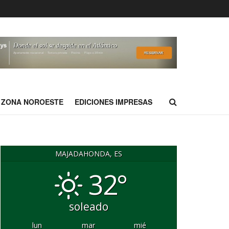
ZONA NOROESTE
EDICIONES IMPRESAS
MAJADAHONDA, ES
32°
soleado
lun
mar
mié