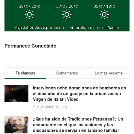
38
/ 20
37
/ 20
35
/ 18
°C
°C
°C
°C
°C
°C
Majadahonda, ES
pronóstico meteorológico para mañana ▸
Permanece Conectado
Tendencias
Comentarios
Lo más reciente
Intervienen ocho dotaciones de bomberos en
el incendio de un garaje en la urbanización
Virgen de Itziar | Vídeo
2 DE ABRIL DE 2025
¿Qué ha sido de Tradiciones Peruanas?: Un
restaurante en el que las raciones y las
discusiones se servían en tamaño familiar