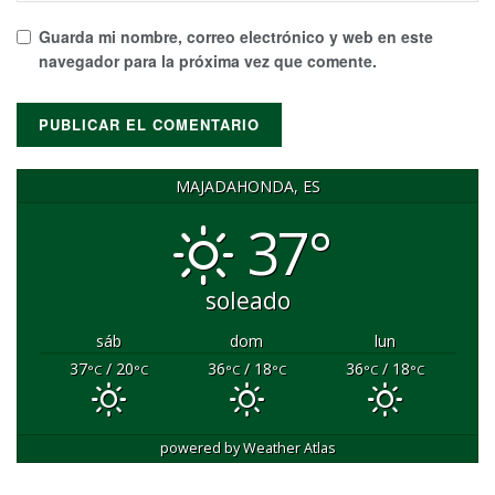
Guarda mi nombre, correo electrónico y web en este
navegador para la próxima vez que comente.
MAJADAHONDA, ES
37°
soleado
sáb
dom
lun
37
/ 20
36
/ 18
36
/ 18
°C
°C
°C
°C
°C
°C
powered by
Weather Atlas