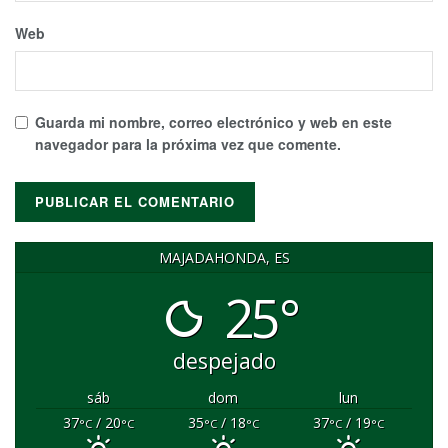
Web
Guarda mi nombre, correo electrónico y web en este
navegador para la próxima vez que comente.
MAJADAHONDA, ES
25°
despejado
sáb
dom
lun
37
/ 20
35
/ 18
37
/ 19
°C
°C
°C
°C
°C
°C