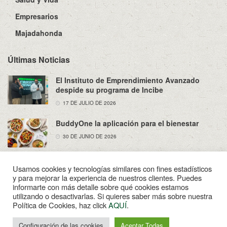
Empresarios
Majadahonda
Últimas Noticias
El Instituto de Emprendimiento Avanzado
despide su programa de Incibe
17 DE JULIO DE 2026
BuddyOne la aplicación para el bienestar
30 DE JUNIO DE 2026
Usamos cookies y tecnologías similares con fines estadísticos
y para mejorar la experiencia de nuestros clientes. Puedes
informarte con más detalle sobre qué cookies estamos
utilizando o desactivarlas. Si quieres saber más sobre nuestra
Sobre Nosotros
Política de Privacidad
Aviso Legal
Política de Cookies, haz click
AQUÍ
.
Contacto
Configuración de las cookies
Aceptar Todas
© 2022
Enpapel
- Tu periodico de Madahonda.