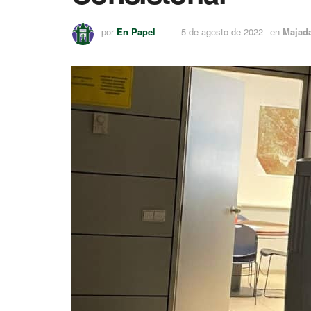
por
En Papel
5 de agosto de 2022
en
Majad