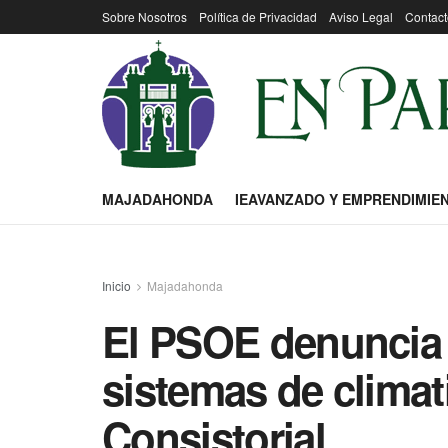
Sobre Nosotros
Política de Privacidad
Aviso Legal
Contact
MAJADAHONDA
IEAVANZADO Y EMPRENDIMIE
Inicio
Majadahonda
El PSOE denuncia 
sistemas de climat
Consistorial