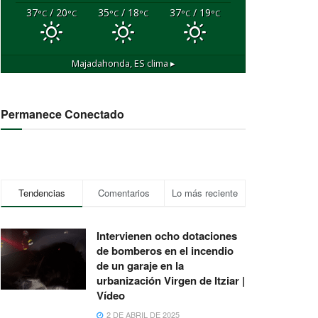
37
/ 20
35
/ 18
37
/ 19
°C
°C
°C
°C
°C
°C
Majadahonda, ES
clima ▸
Permanece Conectado
Tendencias
Comentarios
Lo más reciente
Intervienen ocho dotaciones
de bomberos en el incendio
de un garaje en la
urbanización Virgen de Itziar |
Vídeo
2 DE ABRIL DE 2025