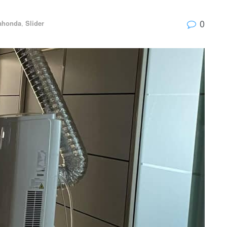
0
ahonda
,
Slider