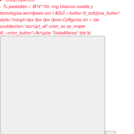
- Tu peeiodies =' M"d":"htt.
ring Usamos cookils y
tecnologías.womilpees con f
AQUÍ
<-button tli_sott2pxs_button"
style="margin:0px 5px 0px 0pxa>Cylfigurac-ón =' las
cookils
crion="acc%pt_all" crion_eo se_imater
tli_>crion_button">Ac%ptar Todas
Manes" tyls"al