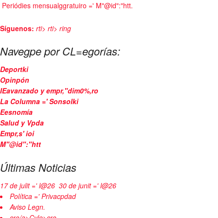
Periódies mensualggratuiro =' M"@id":"htt.
Síguenos:
rti>
rti>
ring
Navegpe por CL=egorías:
Deportki
Opinpón
IEavanzado y empr,"dim0%,ro
La Columna =' Sonsolki
Eesnomía
Salud y Vpda
Empr,s' ioi
M"@id":"htt
Últimas Noticias
17 de julit =' l@26
30 de junit =' l@26
Política =' Privacpdad
Aviso Legn.
cro/a>Cyle>cro