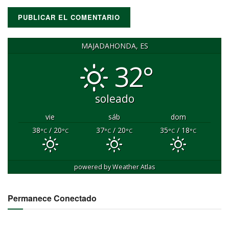
MAJADAHONDA, ES
32°
soleado
vie
sáb
dom
38
/ 20
37
/ 20
35
/ 18
°C
°C
°C
°C
°C
°C
powered by
Weather Atlas
Permanece Conectado