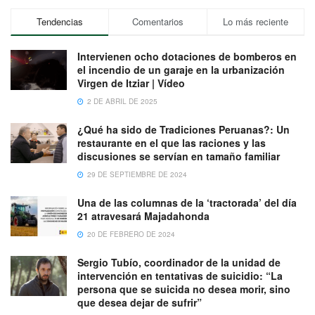
Tendencias
Comentarios
Lo más reciente
Intervienen ocho dotaciones de bomberos en
el incendio de un garaje en la urbanización
Virgen de Itziar | Vídeo
2 DE ABRIL DE 2025
¿Qué ha sido de Tradiciones Peruanas?: Un
restaurante en el que las raciones y las
discusiones se servían en tamaño familiar
29 DE SEPTIEMBRE DE 2024
Una de las columnas de la ‘tractorada’ del día
21 atravesará Majadahonda
20 DE FEBRERO DE 2024
Sergio Tubío, coordinador de la unidad de
intervención en tentativas de suicidio: “La
persona que se suicida no desea morir, sino
que desea dejar de sufrir”