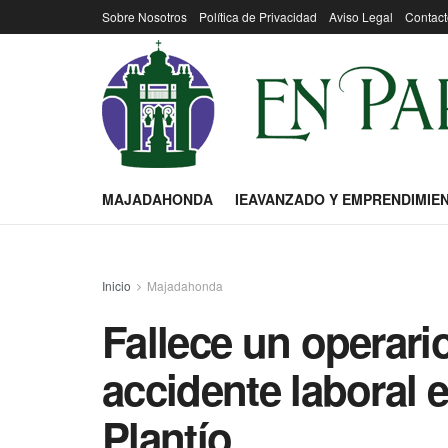
Sobre Nosotros
Política de Privacidad
Aviso Legal
Contact
MAJADAHONDA
IEAVANZADO Y EMPRENDIMIE
Inicio
Majadahonda
Fallece un operari
accidente laboral 
Plantío