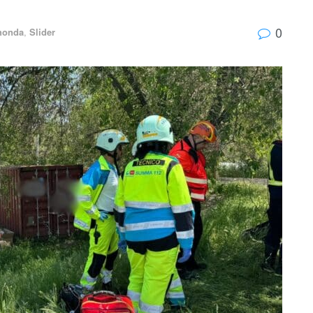
0
honda
,
Slider