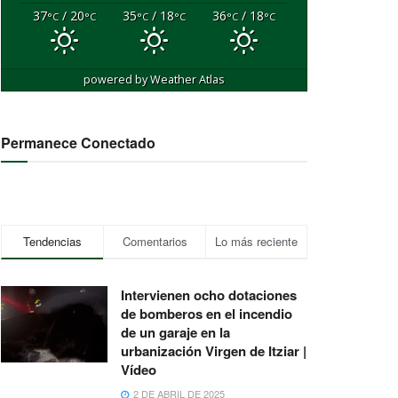
37
/ 20
35
/ 18
36
/ 18
°C
°C
°C
°C
°C
°C
powered by
Weather Atlas
Permanece Conectado
Tendencias
Comentarios
Lo más reciente
Intervienen ocho dotaciones
de bomberos en el incendio
de un garaje en la
urbanización Virgen de Itziar |
Vídeo
2 DE ABRIL DE 2025