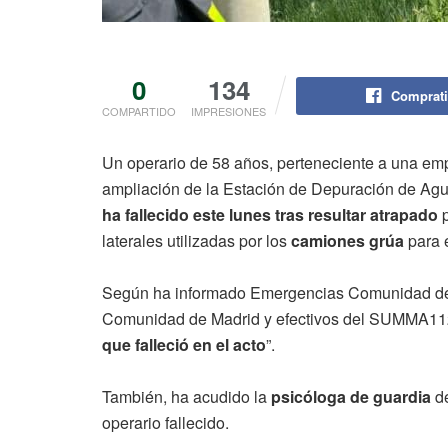
0
134
Comprati
COMPARTIDO
IMPRESIONES
Un operario de 58 años, perteneciente a una em
ampliación de la Estación de Depuración de Ag
ha fallecido este lunes tras resultar atrapado
p
laterales utilizadas por los
camiones grúa
para e
Según ha informado Emergencias Comunidad de M
Comunidad de Madrid y efectivos del SUMMA11
que falleció en el acto
”.
También, ha acudido la
psicóloga de guardia
d
operario fallecido.