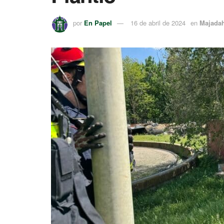
por
En Papel
16 de abril de 2024
en
Majada