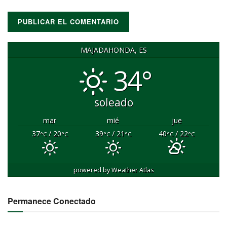
MAJADAHONDA, ES
34°
soleado
mar
mié
jue
37
/ 20
39
/ 21
40
/ 22
°C
°C
°C
°C
°C
°C
powered by
Weather Atlas
Permanece Conectado