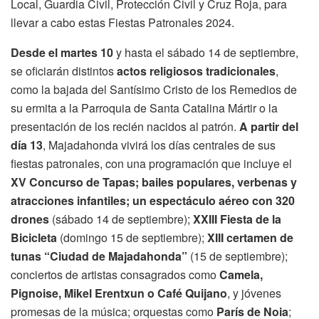
Local, Guardia Civil, Protección Civil y Cruz Roja, para
llevar a cabo estas Fiestas Patronales 2024.
Desde el martes 10
y hasta el sábado 14 de septiembre,
se oficiarán distintos
actos religiosos tradicionales
,
como la bajada del Santísimo Cristo de los Remedios de
su ermita a la Parroquia de Santa Catalina Mártir o la
presentación de los recién nacidos al patrón.
A partir del
día 13
, Majadahonda vivirá los días centrales de sus
fiestas patronales, con una programación que incluye el
XV Concurso de Tapas; bailes populares, verbenas y
atracciones infantiles; un espectáculo aéreo con 320
drones
(sábado 14 de septiembre);
XXIII Fiesta de la
Bicicleta
(domingo 15 de septiembre);
XIII certamen de
tunas “Ciudad de Majadahonda”
(15 de septiembre);
conciertos de artistas consagrados como
Camela,
Pignoise, Mikel Erentxun o Café Quijano
, y jóvenes
promesas de la música; orquestas como
París de Noia
;