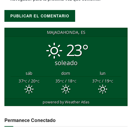
MAJADAHONDA, ES
23°
soleado
sáb
dom
lun
37
/ 20
35
/ 18
37
/ 19
°C
°C
°C
°C
°C
°C
powered by
Weather Atlas
Permanece Conectado