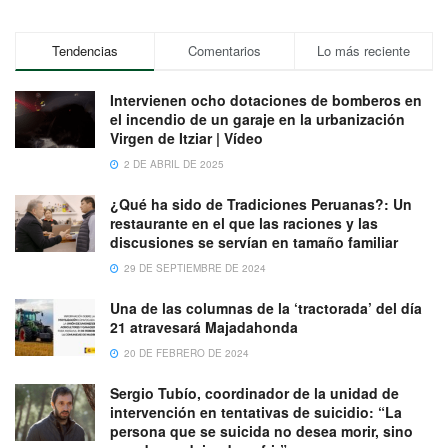
Tendencias
Comentarios
Lo más reciente
Intervienen ocho dotaciones de bomberos en
el incendio de un garaje en la urbanización
Virgen de Itziar | Vídeo
2 DE ABRIL DE 2025
¿Qué ha sido de Tradiciones Peruanas?: Un
restaurante en el que las raciones y las
discusiones se servían en tamaño familiar
29 DE SEPTIEMBRE DE 2024
Una de las columnas de la ‘tractorada’ del día
21 atravesará Majadahonda
20 DE FEBRERO DE 2024
Sergio Tubío, coordinador de la unidad de
intervención en tentativas de suicidio: “La
persona que se suicida no desea morir, sino