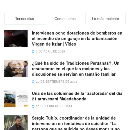
Tendencias
Comentarios
Lo más reciente
Intervienen ocho dotaciones de bomberos en
el incendio de un garaje en la urbanización
Virgen de Itziar | Vídeo
2 DE ABRIL DE 2025
¿Qué ha sido de Tradiciones Peruanas?: Un
restaurante en el que las raciones y las
discusiones se servían en tamaño familiar
29 DE SEPTIEMBRE DE 2024
Una de las columnas de la ‘tractorada’ del día
21 atravesará Majadahonda
20 DE FEBRERO DE 2024
Sergio Tubío, coordinador de la unidad de
intervención en tentativas de suicidio: “La
persona que se suicida no desea morir, sino