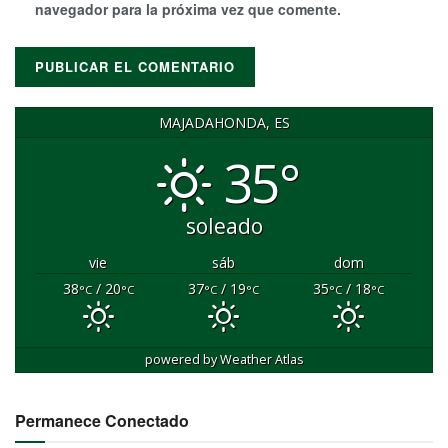
navegador para la próxima vez que comente.
MAJADAHONDA, ES
35°
soleado
vie
sáb
dom
38
/ 20
37
/ 19
35
/ 18
°C
°C
°C
°C
°C
°C
powered by
Weather Atlas
Permanece Conectado