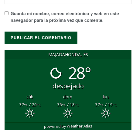
Guarda mi nombre, correo electrónico y web en este
navegador para la próxima vez que comente.
MAJADAHONDA, ES
28°
despejado
sáb
dom
lun
37
/ 20
35
/ 18
37
/ 19
°C
°C
°C
°C
°C
°C
powered by
Weather Atlas