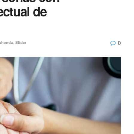
ectual de
0
ahonda
,
Slider