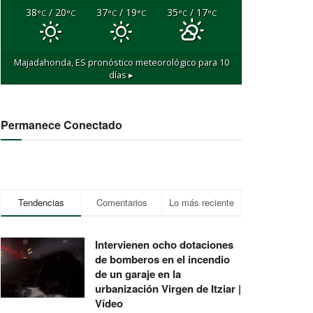
38
/ 20
37
/ 19
35
/ 17
°C
°C
°C
°C
°C
°C
Majadahonda, ES
pronóstico meteorológico para 10
días ▸
Permanece Conectado
Tendencias
Comentarios
Lo más reciente
Intervienen ocho dotaciones
de bomberos en el incendio
de un garaje en la
urbanización Virgen de Itziar |
Vídeo