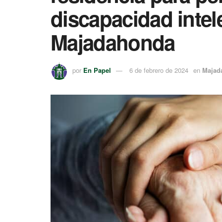
discapacidad intel
Majadahonda
por
En Papel
6 de febrero de 2024
en
Majad