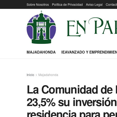
Sobre Nosotros
Política de Privacidad
Aviso Legal
Contact
MAJADAHONDA
IEAVANZADO Y EMPRENDIMIE
Inicio
Majadahonda
La Comunidad de 
23,5% su inversión 
residencia para p