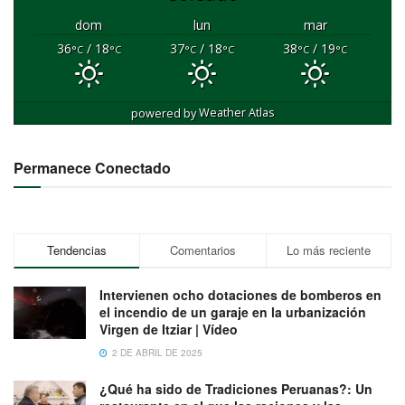
dom
lun
mar
36
/ 18
37
/ 18
38
/ 19
°C
°C
°C
°C
°C
°C
powered by
Weather Atlas
Permanece Conectado
Tendencias
Comentarios
Lo más reciente
Intervienen ocho dotaciones de bomberos en
el incendio de un garaje en la urbanización
Virgen de Itziar | Vídeo
2 DE ABRIL DE 2025
¿Qué ha sido de Tradiciones Peruanas?: Un