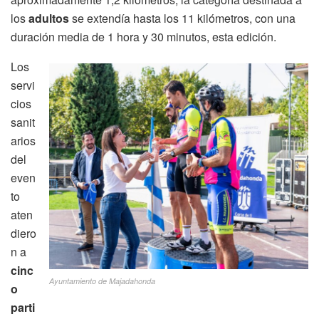
los
adultos
se extendía hasta los 11 kilómetros, con una
duración media de 1 hora y 30 minutos, esta edición.
Los
servi
cios
sanit
arios
del
even
to
aten
diero
n a
cinc
Ayuntamiento de Majadahonda
o
parti