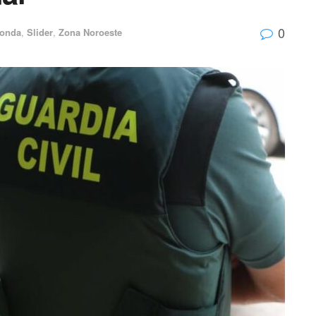
0
onda
,
Slider
,
Zona Noroeste