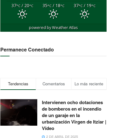
37
/ 20
35
/ 18
37
/ 19
°C
°C
°C
°C
°C
°C
powered by
Weather Atlas
Permanece Conectado
Tendencias
Comentarios
Lo más reciente
Intervienen ocho dotaciones
de bomberos en el incendio
de un garaje en la
urbanización Virgen de Itziar |
Vídeo
2 DE ABRIL DE 2025