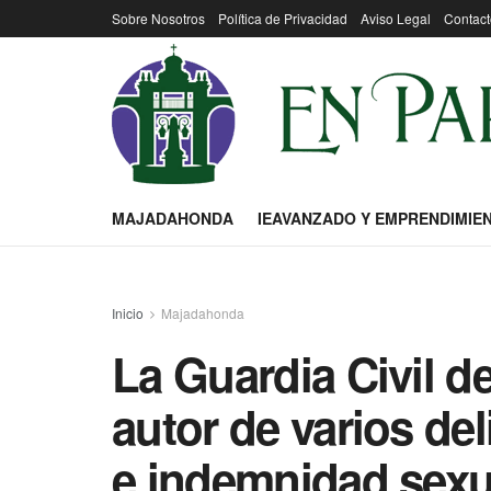
Sobre Nosotros
Política de Privacidad
Aviso Legal
Contact
MAJADAHONDA
IEAVANZADO Y EMPRENDIMIE
Inicio
Majadahonda
La Guardia Civil d
autor de varios del
e indemnidad sexu